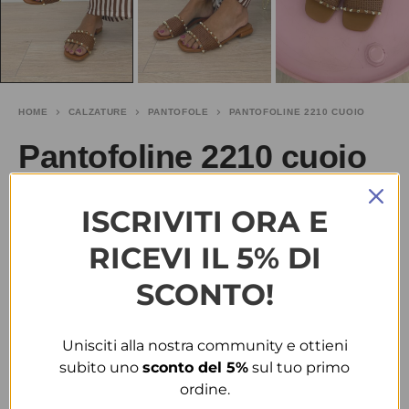
HOME
CALZATURE
PANTOFOLE
PANTOFOLINE 2210 CUOIO
Pantofoline 2210 cuoio
€
10.00
-60%
€
25.00
ISCRIVITI ORA E
RICEVI IL 5% DI
TAGLIA
SCONTO!
40
Unisciti alla nostra community e ottieni
COLORE
subito uno
sconto del 5%
sul tuo primo
ordine.
CUOIO