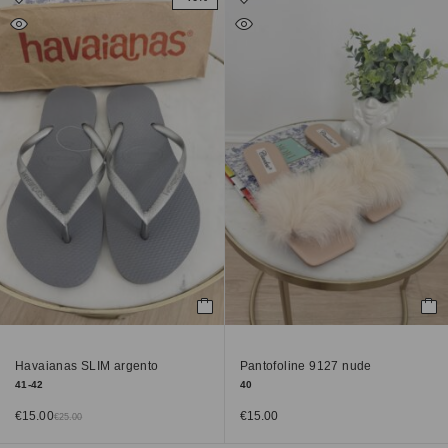
Havaianas SLIM argento
Pantofoline 9127 nude
41-42
40
€
15.00
€
15.00
€
25.00