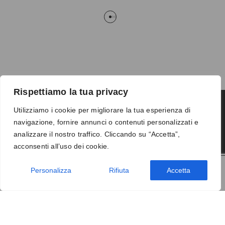
Rispettiamo la tua privacy
Utilizziamo i cookie per migliorare la tua esperienza di
navigazione, fornire annunci o contenuti personalizzati e
Termini e condizioni
-
Privacy
-
Reso
analizzare il nostro traffico. Cliccando su “Accetta”,
© 2026 Vanity S.r.l. - P.IVA 10673961214
acconsenti all’uso dei cookie.
Development by
DP
Personalizza
Rifiuta
Accetta
AGGIUNGI AL CARRELLO