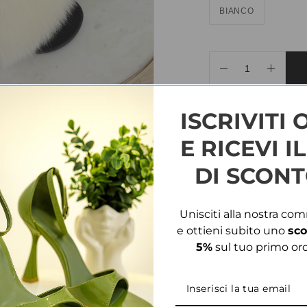
BIANCO
AGGIUNGI ALLA WIS
ISCRIVITI 
COD:
19646
CATEGORIE
E RICEVI I
DI SCONT
INFORMAZIONI AGG
Unisciti alla nostra co
TAGLIA
35, 36, 37, 38, 3
e ottieni subito uno
sco
5%
sul tuo primo ord
PRODOTTI CORRELATI