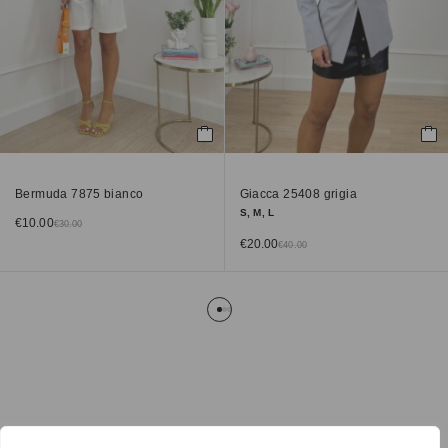
Bermuda 7875 bianco
Giacca 25408 grigia
S, M, L
€
10.00
€
30.00
€
20.00
€
40.00