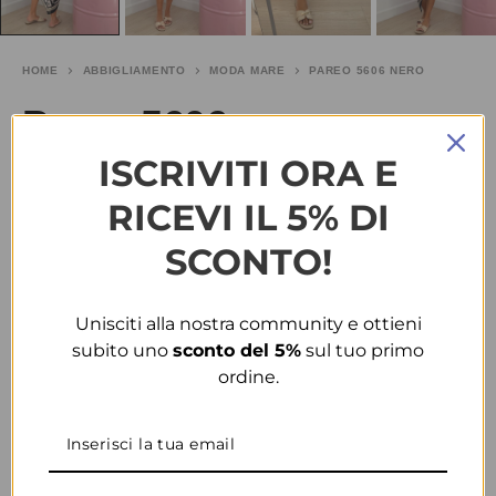
HOME
ABBIGLIAMENTO
MODA MARE
PAREO 5606 NERO
Pareo 5606 nero
ISCRIVITI ORA E
€
20.00
SALDI
RICEVI IL 5% DI
TAGLIA
SCONTO!
COLORE
Unisciti alla nostra community e ottieni
subito uno
sconto del 5%
sul tuo primo
ordine.
CONDIVIDI
AGGIUNGI ALLA WISHLIST
COD:
35308
CATEGORIE:
ABBIGLIAMENTO
,
MODA MARE