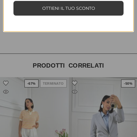
INFORMAZIONI AGGIUNTIVE
OTTIENI IL TUO SCONTO
TAGLIA
T.U.
COLORE
nero
PRODOTTI CORRELATI
-67%
TERMINATO
-50%