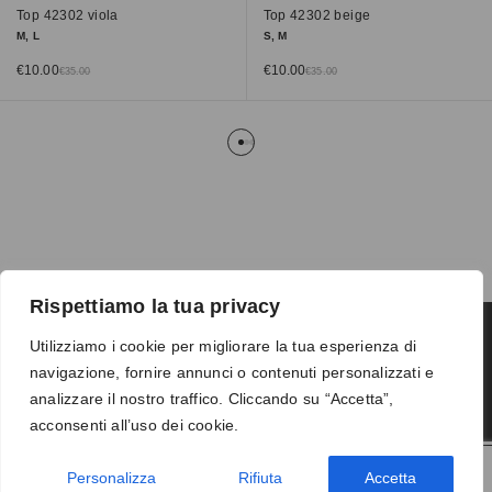
Top 42302 viola
Top 42302 beige
M, L
S, M
€
10.00
€
10.00
€
35.00
€
35.00
Rispettiamo la tua privacy
Utilizziamo i cookie per migliorare la tua esperienza di
navigazione, fornire annunci o contenuti personalizzati e
Termini e condizioni
-
Privacy
-
Reso
analizzare il nostro traffico. Cliccando su “Accetta”,
© 2026 Vanity S.r.l. - P.IVA 10673961214
acconsenti all’uso dei cookie.
Development by
DP
Personalizza
Rifiuta
Accetta
AGGIUNGI AL CARRELLO