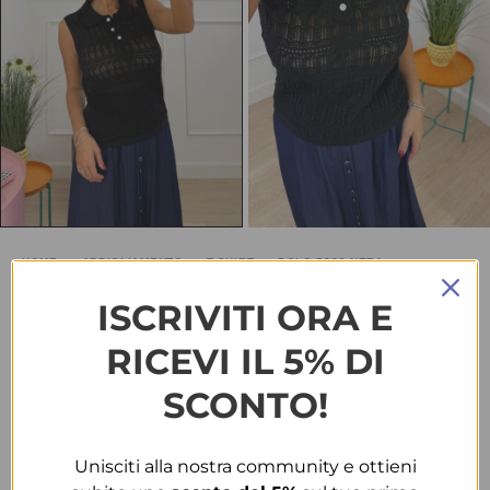
HOME
ABBIGLIAMENTO
T-SHIRT
POLO 5239 NERA
Polo 5239 nera
ISCRIVITI ORA E
RICEVI IL 5% DI
€
15.00
SALDI
€
25.00
SCONTO!
TAGLIA
Unisciti alla nostra community e ottieni
T.U.