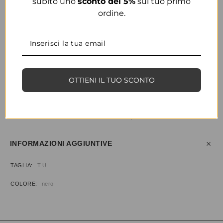
subito uno
sconto del 5%
sul tuo primo
ordine.
COLORE
NERO
OTTIENI IL TUO SCONTO
CONDIVIDI
AGGIUNGI ALLA WISHLIST
COD:
34673
CATEGORIE:
ABBIGLIAMENTO
,
T-SHIRT
INFORMAZIONI AGGIUNTIVE
TAGLIA
T.U.
COLORE
nero