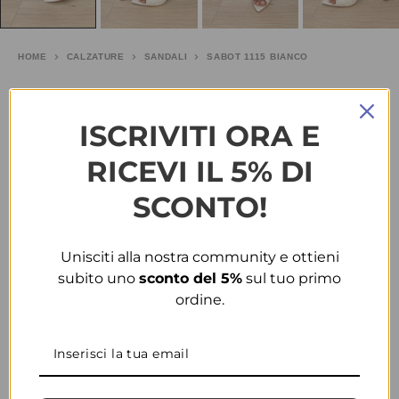
HOME
CALZATURE
SANDALI
SABOT 1115 BIANCO
Sabot 1115 bianco
ISCRIVITI ORA E
€
25.00
RICEVI IL 5% DI
TAGLIA
SCONTO!
COLORE
Unisciti alla nostra community e ottieni
subito uno
sconto del 5%
sul tuo primo
ordine.
CONDIVIDI
AGGIUNGI ALLA WISHLIST
COD:
35068
CATEGORIE:
CALZATURE
,
SANDALI