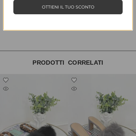
INFORMAZIONI AGGIUNTIVE
OTTIENI IL TUO SCONTO
TAGLIA
35, 36, 37, 38, 39, 40, 41
COLORE
bianco
PRODOTTI CORRELATI