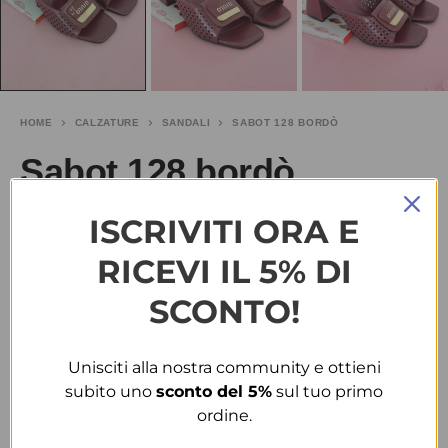
HOME
CALZATURE
SANDALI
SABOT 128 BORDÒ
Sabot 128 bordò
ISCRIVITI ORA E
€
10.00
-50%
€
20.00
RICEVI IL 5% DI
TAGLIA
SCONTO!
36
38
39
40
Unisciti alla nostra community e ottieni
COLORE
subito uno
sconto del 5%
sul tuo primo
ordine.
BORDÒ