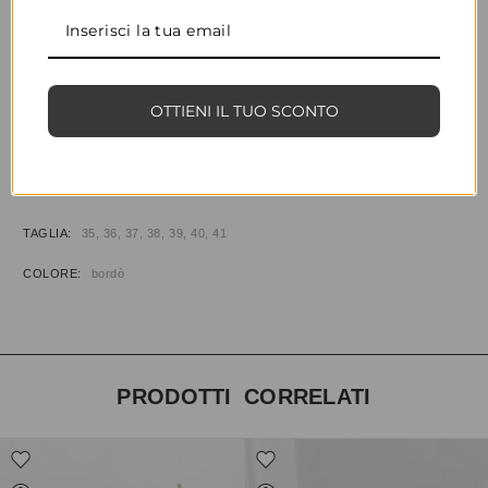
CONDIVIDI
AGGIUNGI ALLA WISHLIST
OTTIENI IL TUO SCONTO
COD:
34370
CATEGORIE:
CALZATURE
,
SANDALI
INFORMAZIONI AGGIUNTIVE
TAGLIA
35, 36, 37, 38, 39, 40, 41
COLORE
bordò
PRODOTTI CORRELATI