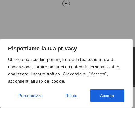
Rispettiamo la tua privacy
Utilizziamo i cookie per migliorare la tua esperienza di
navigazione, fornire annunci o contenuti personalizzati e
Termini e condizioni
-
Privacy
-
Reso
analizzare il nostro traffico. Cliccando su “Accetta”,
© 2026 Vanity S.r.l. - P.IVA 10673961214
acconsenti all’uso dei cookie.
Development by
DP
Personalizza
Rifiuta
Accetta
AGGIUNGI AL CARRELLO