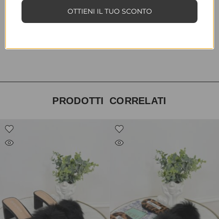
INFORMAZIONI AGGIUNTIVE
OTTIENI IL TUO SCONTO
TAGLIA
35, 36, 37, 38, 39, 40, 41
COLORE
giallo
PRODOTTI CORRELATI