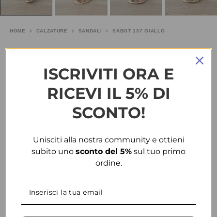
HOME
CALZATURE
SANDALI
SABOT 137 GIALLO
Sabot 137 giallo
ISCRIVITI ORA E
€
25.00
RICEVI IL 5% DI
TAGLIA
SCONTO!
COLORE
Unisciti alla nostra community e ottieni
subito uno
sconto del 5%
sul tuo primo
ordine.
CONDIVIDI
AGGIUNGI ALLA WISHLIST
COD:
35062
CATEGORIE:
CALZATURE
,
SANDALI