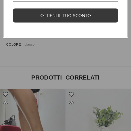
COD:
35748
CATEGORIE:
CALZATURE
,
SANDALI
OTTIENI IL TUO SCONTO
INFORMAZIONI AGGIUNTIVE
TAGLIA
35, 36, 37, 38, 39, 40, 41
COLORE
bianco
PRODOTTI CORRELATI