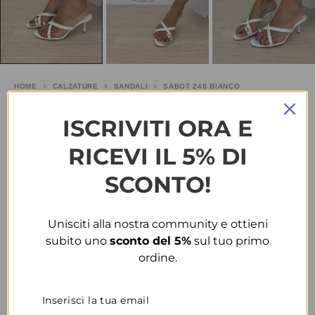
HOME
CALZATURE
SANDALI
SABOT 248 BIANCO
Sabot 248 bianco
ISCRIVITI ORA E
RICEVI IL 5% DI
€
25.00
SCONTO!
TAGLIA
Unisciti alla nostra community e ottieni
COLORE
subito uno
sconto del 5%
sul tuo primo
ordine.
CONDIVIDI
AGGIUNGI ALLA WISHLIST