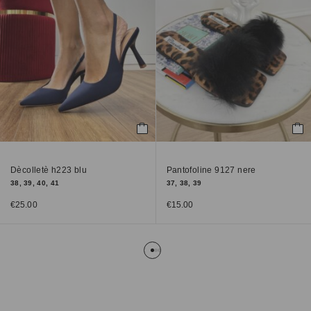
Dècolletè h223 blu
Pantofoline 9127 nere
38, 39, 40, 41
37, 38, 39
€
25.00
€
15.00