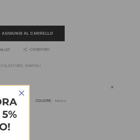
AGGIUNGI AL CARRELLO
CONDIVIDI
HLIST
:
CALZATURE
,
SANDALI
IUNTIVE
ORA
9, 40, 41
COLORE
bianco
L 5%
O!