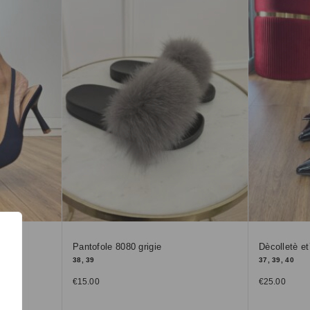
Pantofole 8080 grigie
Dècolletè et
38, 39
37, 39, 40
€
15.00
€
25.00