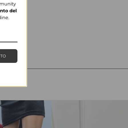
mmunity
nto del
ine.
NTO