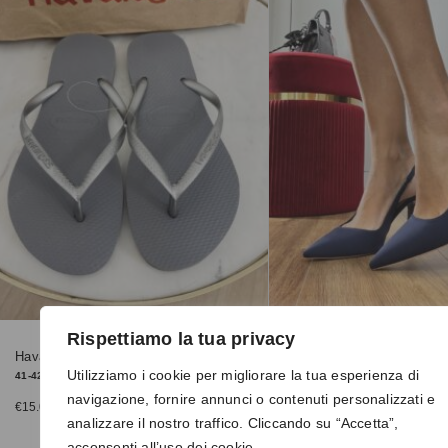
Rispettiamo la tua privacy
Havaianas SLIM argento
Dècolletè h223 blu
Utilizziamo i cookie per migliorare la tua esperienza di
41-42
38, 39, 40, 41
navigazione, fornire annunci o contenuti personalizzati e
€
15.00
€
25.00
€
25.00
analizzare il nostro traffico. Cliccando su “Accetta”,
acconsenti all’uso dei cookie.