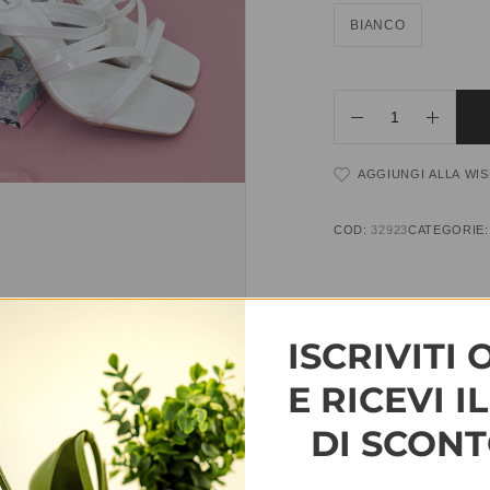
BIANCO
AGGIUNGI ALLA WIS
COD:
32923
CATEGORIE
INFORMAZIONI AGG
ISCRIVITI 
TAGLIA
35, 36, 37, 38, 3
E RICEVI I
DI SCONT