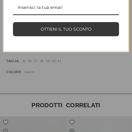
CONDIVIDI
AGGIUNGI ALLA WISHLIST
OTTIENI IL TUO SCONTO
COD:
32830
CATEGORIE:
CALZATURE
,
SANDALI
INFORMAZIONI AGGIUNTIVE
TAGLIA
35, 36, 37, 38, 39, 40, 41
COLORE
bianco
PRODOTTI CORRELATI