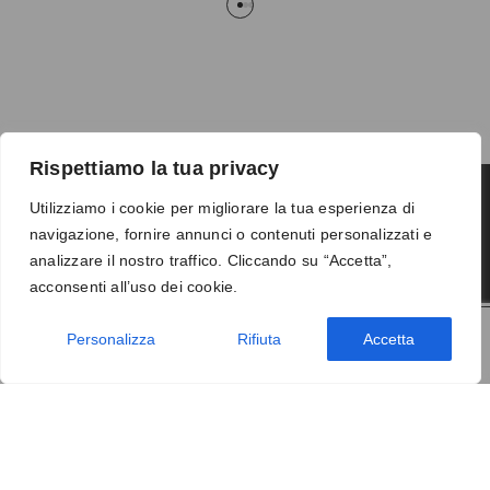
Rispettiamo la tua privacy
Utilizziamo i cookie per migliorare la tua esperienza di
navigazione, fornire annunci o contenuti personalizzati e
Termini e condizioni
-
Privacy
-
Reso
analizzare il nostro traffico. Cliccando su “Accetta”,
© 2026 Vanity S.r.l. - P.IVA 10673961214
acconsenti all’uso dei cookie.
Development by
DP
Personalizza
Rifiuta
Accetta
AGGIUNGI AL CARRELLO