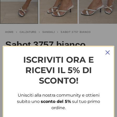
HOME
CALZATURE
SANDALI
SABOT 3757 BIANCO
Sabot 3757 bianco
ISCRIVITI ORA E
€
20.00
RICEVI IL 5% DI
TAGLIA
SCONTO!
37
40
Unisciti alla nostra community e ottieni
COLORE
subito uno
sconto del 5%
sul tuo primo
ordine.
BIANCO