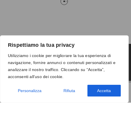
Rispettiamo la tua privacy
Utilizziamo i cookie per migliorare la tua esperienza di
navigazione, fornire annunci o contenuti personalizzati e
Termini e condizioni
-
Privacy
-
Reso
analizzare il nostro traffico. Cliccando su “Accetta”,
© 2026 Vanity S.r.l. - P.IVA 10673961214
acconsenti all’uso dei cookie.
Development by
DP
Personalizza
Rifiuta
Accetta
AGGIUNGI AL CARRELLO