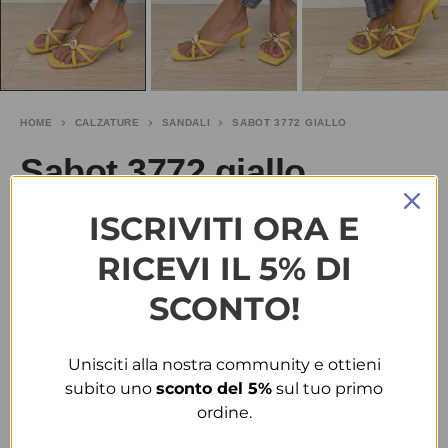
HOME
CALZATURE
SANDALI
SABOT 3772 GIALLO
Sabot 3772 giallo
ISCRIVITI ORA E
€
20.00
RICEVI IL 5% DI
TAGLIA
SCONTO!
36
40
Unisciti alla nostra community e ottieni
COLORE
subito uno
sconto del 5%
sul tuo primo
ordine.
GIALLO