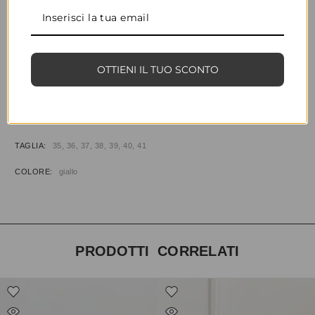
CONDIVIDI
AGGIUNGI ALLA WISHLIST
OTTIENI IL TUO SCONTO
COD:
32871
CATEGORIE:
CALZATURE
,
SANDALI
INFORMAZIONI AGGIUNTIVE
TAGLIA
35, 36, 37, 38, 39, 40, 41
COLORE
giallo
PRODOTTI CORRELATI