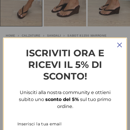
HOME
CALZATURE
SANDALI
SABOT 81250 MARRONE
Sabot 81250 marrone
ISCRIVITI ORA E
RICEVI IL 5% DI
€
20.00
SCONTO!
TAGLIA
Unisciti alla nostra community e ottieni
COLORE
subito uno
sconto del 5%
sul tuo primo
ordine.
CONDIVIDI
AGGIUNGI ALLA WISHLIST