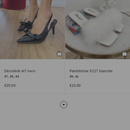
Dècolletè et7 nero
Pantofoline 9127 bianche
37, 39, 40
39, 41
€
25.00
€
15.00