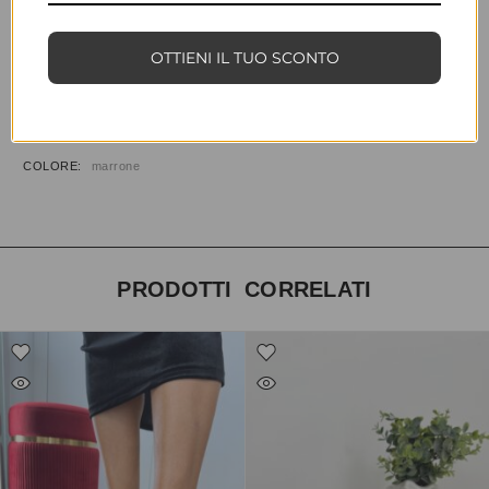
COD:
35109
CATEGORIE:
CALZATURE
,
SANDALI
OTTIENI IL TUO SCONTO
INFORMAZIONI AGGIUNTIVE
TAGLIA
35, 36, 37, 38, 39, 40, 41
COLORE
marrone
PRODOTTI CORRELATI