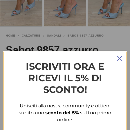
HOME
CALZATURE
SANDALI
SABOT 9857 AZZURRO
Sabot 9857 azzurro
ISCRIVITI ORA E
€
25.00
RICEVI IL 5% DI
TAGLIA
SCONTO!
35
39
Unisciti alla nostra community e ottieni
COLORE
subito uno
sconto del 5%
sul tuo primo
ordine.
AZZURRO