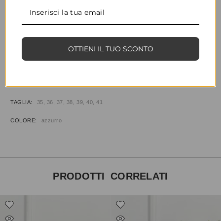
CONDIVIDI
AGGIUNGI ALLA WISHLIST
OTTIENI IL TUO SCONTO
COD:
34971
CATEGORIE:
CALZATURE
,
SANDALI
INFORMAZIONI AGGIUNTIVE
TAGLIA
35, 36, 37, 38, 39, 40, 41
COLORE
azzurro
PRODOTTI CORRELATI