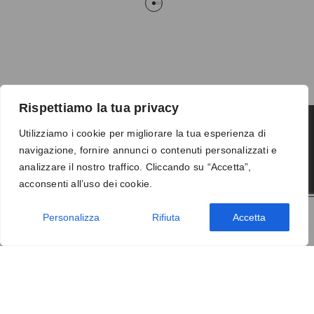
Rispettiamo la tua privacy
Utilizziamo i cookie per migliorare la tua esperienza di
navigazione, fornire annunci o contenuti personalizzati e
Termini e condizioni
-
Privacy
-
Reso
analizzare il nostro traffico. Cliccando su “Accetta”,
© 2026 Vanity S.r.l. - P.IVA 10673961214
acconsenti all’uso dei cookie.
Development by
DP
Personalizza
Rifiuta
Accetta
AGGIUNGI AL CARRELLO