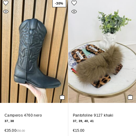
-30%
Camperos 4760 nero
Pantofoline 9127 khaki
37, 38
37, 39, 40, 41
€
35.00
€
15.00
€
50.00