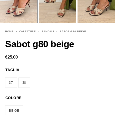
HOME
CALZATURE
SANDALI
SABOT G80 BEIGE
Sabot g80 beige
€
25.00
TAGLIA
37
38
COLORE
BEIGE