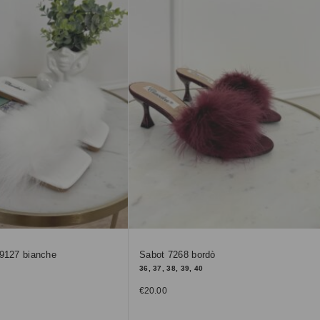
 9127 bianche
Sabot 7268 bordò
36, 37, 38, 39, 40
€
20.00