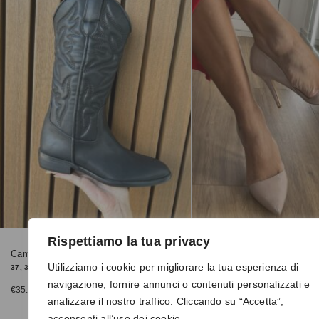
Rispettiamo la tua privacy
Camperos 4760 nero
Dècolletè 3307 nude
Utilizziamo i cookie per migliorare la tua esperienza di
37, 38
37, 39, 40
navigazione, fornire annunci o contenuti personalizzati e
€
35.00
€
25.00
€
50.00
analizzare il nostro traffico. Cliccando su “Accetta”,
acconsenti all’uso dei cookie.