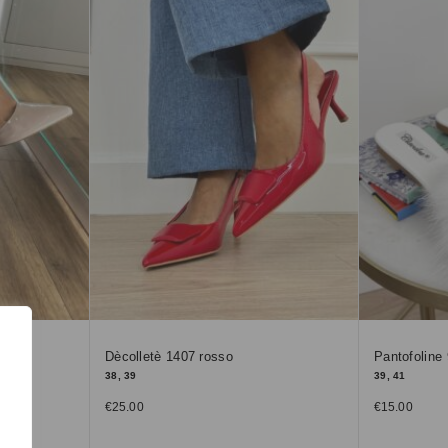
Dècolletè 1407 rosso
Pantofoline
38, 39
39, 41
€
25.00
€
15.00