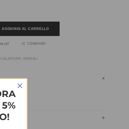
AGGIUNGI AL CARRELLO
CONDIVIDI
HLIST
:
CALZATURE
,
SANDALI
ORA
n più.
L 5%
O!
IUNTIVE