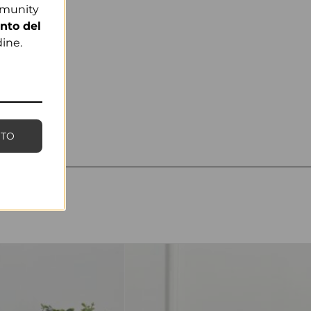
mmunity
nto del
ine.
NTO