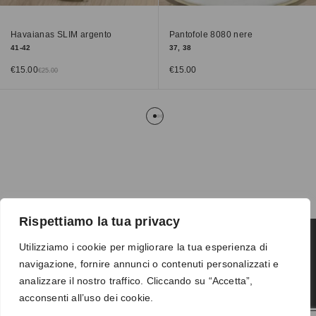
Havaianas SLIM argento
Pantofole 8080 nere
41-42
37, 38
€
15.00
€
15.00
€
25.00
Rispettiamo la tua privacy
Utilizziamo i cookie per migliorare la tua esperienza di
navigazione, fornire annunci o contenuti personalizzati e
Termini e condizioni
-
Privacy
-
Reso
analizzare il nostro traffico. Cliccando su “Accetta”,
© 2026 Vanity S.r.l. - P.IVA 10673961214
acconsenti all’uso dei cookie.
Development by
DP