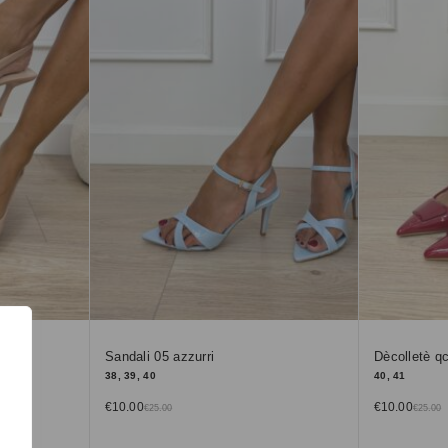
Sandali 05 azzurri
Dècolletè q
38, 39, 40
40, 41
€
10.00
€
10.00
€
25.00
€
25.00