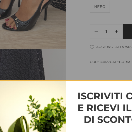
NERO
AGGIUNGI ALLA WIS
COD:
33022
CATEGORIA
INFORMAZIONI AGG
ISCRIVITI 
TAGLIA
35, 36, 37, 38, 3
E RICEVI I
DI SCONT