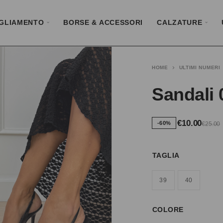
GLIAMENTO
BORSE & ACCESSORI
CALZATURE
HOME
ULTIMI NUMERI
Sandali 
€
10.00
-60%
€
25.00
TAGLIA
39
40
COLORE