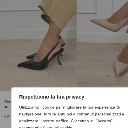
Rispettiamo la tua privacy
Dècoleltè 01 nero
Dècolletè 380607 beige
Utilizziamo i cookie per migliorare la tua esperienza di
38
36
navigazione, fornire annunci o contenuti personalizzati e
€
10.00
€
10.00
€
25.00
€
25.00
analizzare il nostro traffico. Cliccando su “Accetta”,
acconsenti all’uso dei cookie.