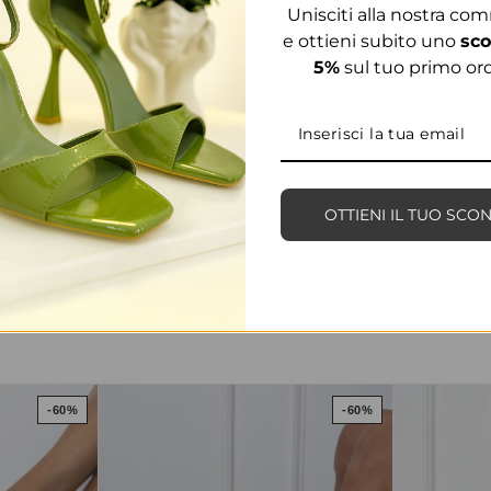
Unisciti alla nostra co
e ottieni subito uno
sco
5%
sul tuo primo ord
OTTIENI IL TUO SCO
PRODOTTI CORRELATI
-60%
-60%