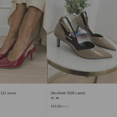
c121 rosso
Dècolletè 5305 camel
37, 40
€
10.00
€
35.00