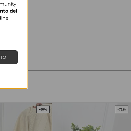
mmunity
nto del
ine.
NTO
-60%
-71%