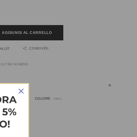
AGGIUNGI AL CARRELLO
CONDIVIDI
HLIST
:
ULTIMI NUMERI
IUNTIVE
ORA
9, 40, 41
COLORE
nero
L 5%
O!