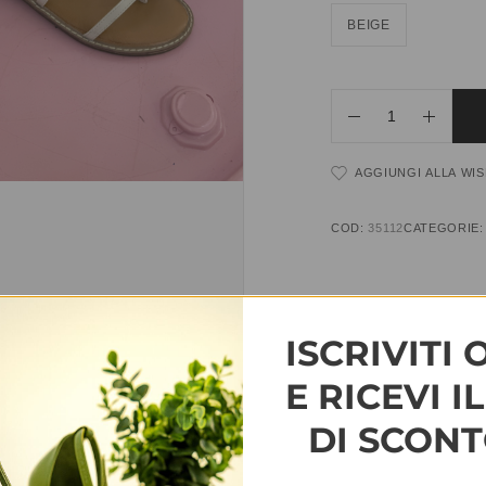
BEIGE
AGGIUNGI ALLA WIS
COD:
35112
CATEGORIE
INFORMAZIONI AGG
ISCRIVITI 
TAGLIA
35, 36, 37, 38, 3
E RICEVI I
DI SCONT