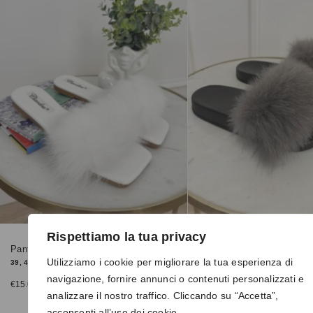
Rispettiamo la tua privacy
Pantofoline 9127 bianche
Pantofole 8080 grigie
Utilizziamo i cookie per migliorare la tua esperienza di
39, 41
38, 39
navigazione, fornire annunci o contenuti personalizzati e
€
15.00
€
15.00
analizzare il nostro traffico. Cliccando su “Accetta”,
acconsenti all’uso dei cookie.