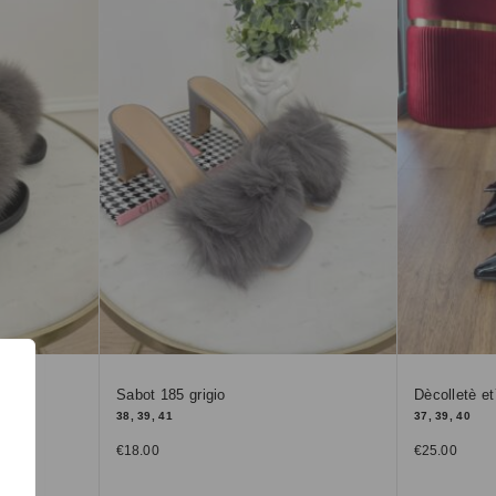
Sabot 185 grigio
Dècolletè et
38, 39, 41
37, 39, 40
€
18.00
€
25.00