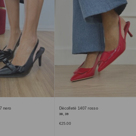
7 nero
Dècolletè 1407 rosso
38, 39
€
25.00