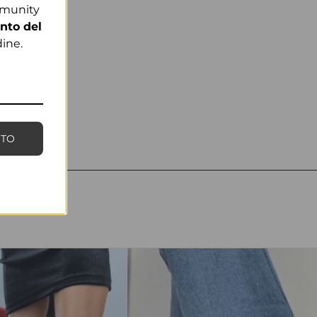
mmunity
nto del
ine.
NTO