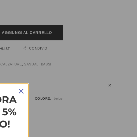
AGGIUNGI AL CARRELLO
CONDIVIDI
HLIST
:
CALZATURE
,
SANDALI BASSI
IUNTIVE
ORA
9, 40, 41
COLORE
beige
L 5%
O!