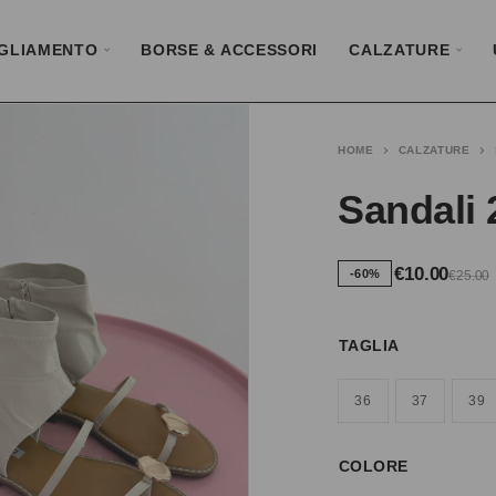
GLIAMENTO
BORSE & ACCESSORI
CALZATURE
HOME
CALZATURE
Sandali 
€
10.00
-60%
€
25.00
TAGLIA
36
37
39
COLORE