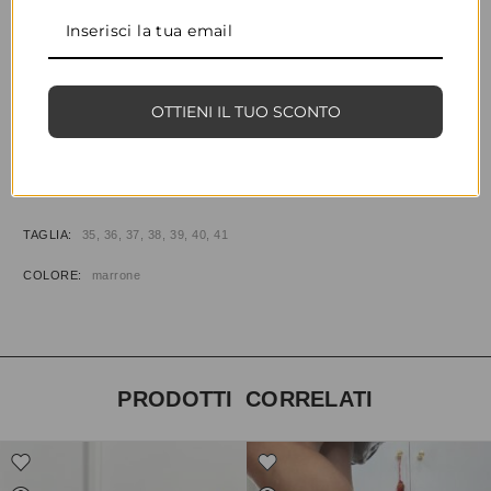
CONDIVIDI
AGGIUNGI ALLA WISHLIST
OTTIENI IL TUO SCONTO
COD:
35110
CATEGORIE:
CALZATURE
,
SANDALI BASSI
INFORMAZIONI AGGIUNTIVE
TAGLIA
35, 36, 37, 38, 39, 40, 41
COLORE
marrone
PRODOTTI CORRELATI