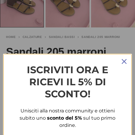
HOME
CALZATURE
SANDALI BASSI
SANDALI 205 MARRONI
Sandali 205 marroni
ISCRIVITI ORA E
€
10.00
-60%
€
25.00
RICEVI IL 5% DI
TAGLIA
SCONTO!
37
40
Unisciti alla nostra community e ottieni
COLORE
subito uno
sconto del 5%
sul tuo primo
ordine.
MARRONE