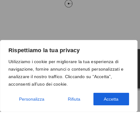
Rispettiamo la tua privacy
Utilizziamo i cookie per migliorare la tua esperienza di
navigazione, fornire annunci o contenuti personalizzati e
Termini e condizioni
-
Privacy
-
Reso
analizzare il nostro traffico. Cliccando su “Accetta”,
© 2026 Vanity S.r.l. - P.IVA 10673961214
acconsenti all’uso dei cookie.
Development by
DP
Personalizza
Rifiuta
Accetta
AGGIUNGI AL CARRELLO