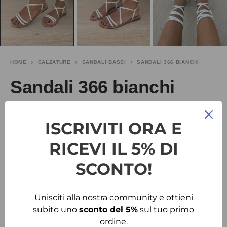
HOME
CALZATURE
SANDALI BASSI
SANDALI 366 BIANCHI
Sandali 366 bianchi
€
10.00
-50%
€
20.00
ISCRIVITI ORA E
TAGLIA
RICEVI IL 5% DI
SCONTO!
37
38
39
40
41
Unisciti alla nostra community e ottieni
COLORE
subito uno
sconto del 5%
sul tuo primo
ordine.
BIANCO