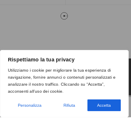
Rispettiamo la tua privacy
Utilizziamo i cookie per migliorare la tua esperienza di
navigazione, fornire annunci o contenuti personalizzati e
Termini e condizioni
-
Privacy
-
Reso
analizzare il nostro traffico. Cliccando su “Accetta”,
© 2026 Vanity S.r.l. - P.IVA 10673961214
acconsenti all’uso dei cookie.
Development by
DP
Personalizza
Rifiuta
Accetta
AGGIUNGI AL CARRELLO