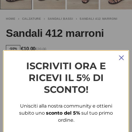
HOME
CALZATURE
SANDALI BASSI
SANDALI 412 MARRONI
Sandali 412 marroni
€
10.00
-50%
€
20.00
ISCRIVITI ORA E
TAGLIA
RICEVI IL 5% DI
36
37
38
39
40
41
SCONTO!
COLORE
Unisciti alla nostra community e ottieni
MARRONE
subito uno
sconto del 5%
sul tuo primo
ordine.