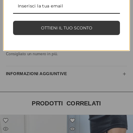
CONDIVIDI
AGGIUNGI ALLA WISHLIST
COD:
35272
CATEGORIE:
CALZATURE
,
SANDALI BASSI
OTTIENI IL TUO SCONTO
DESCRIZIONE
Calzata piccola.
Consigliato un numero in più.
INFORMAZIONI AGGIUNTIVE
PRODOTTI CORRELATI