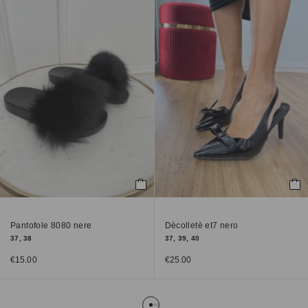
Pantofole 8080 nere
Dècolletè et7 nero
37, 38
37, 39, 40
€
15.00
€
25.00