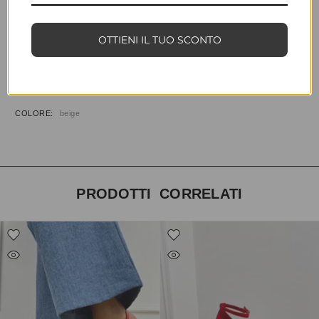
COD:
35517
CATEGORIE:
CALZATURE
,
SANDALI BASSI
OTTIENI IL TUO SCONTO
INFORMAZIONI AGGIUNTIVE
TAGLIA
35, 36, 37, 38, 39, 40, 41
COLORE
beige
PRODOTTI CORRELATI