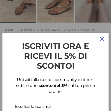
HOME
CALZATURE
SANDALI BASSI
SANDALI 595 BEIGE
Sandali 595 beige
ISCRIVITI ORA E
RICEVI IL 5% DI
€
10.00
-33%
€
15.00
SCONTO!
TAGLIA
Unisciti alla nostra community e ottieni
COLORE
subito uno
sconto del 5%
sul tuo primo
ordine.
CONDIVIDI
AGGIUNGI ALLA WISHLIST