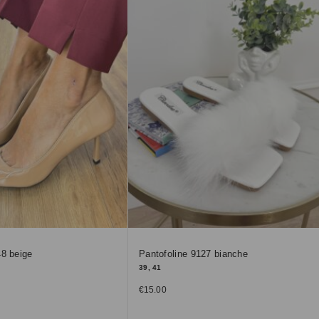
48 beige
Pantofoline 9127 bianche
39, 41
€
15.00