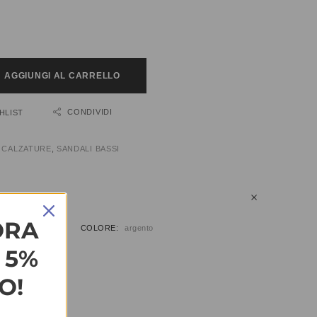
AGGIUNGI AL CARRELLO
CONDIVIDI
HLIST
:
CALZATURE
,
SANDALI BASSI
IUNTIVE
ORA
9, 40, 41
COLORE
argento
L 5%
O!