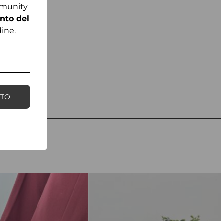
mmunity
nto del
ine.
NTO