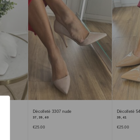
Dècolletè 3307 nude
Dècolletè 5
37, 39, 40
39, 41
€
25.00
€
25.00