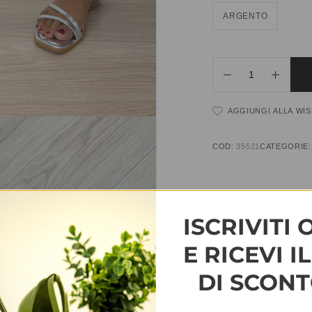
ARGENTO
AGGIUNGI ALLA WIS
COD:
35521
CATEGORIE
INFORMAZIONI AGG
ISCRIVITI 
TAGLIA
35, 36, 37, 38, 3
E RICEVI I
DI SCONT