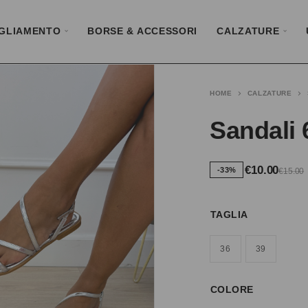
GLIAMENTO
BORSE & ACCESSORI
CALZATURE
HOME
CALZATURE
Sandali 
€
10.00
-33%
€
15.00
TAGLIA
36
39
COLORE