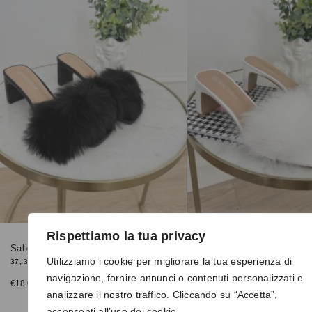
Rispettiamo la tua privacy
Sabot 185 nero
Sabot 185 bianco
Utilizziamo i cookie per migliorare la tua esperienza di
37, 38, 39
40
navigazione, fornire annunci o contenuti personalizzati e
€
18.00
€
18.00
analizzare il nostro traffico. Cliccando su “Accetta”,
acconsenti all’uso dei cookie.