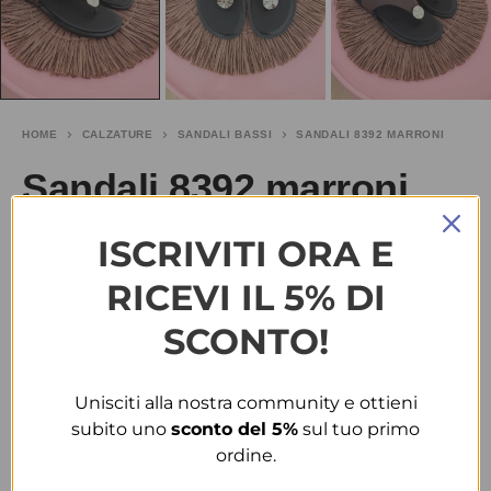
HOME
CALZATURE
SANDALI BASSI
SANDALI 8392 MARRONI
Sandali 8392 marroni
ISCRIVITI ORA E
€
10.00
-33%
€
15.00
RICEVI IL 5% DI
TAGLIA
SCONTO!
40
41
Unisciti alla nostra community e ottieni
COLORE
subito uno
sconto del 5%
sul tuo primo
ordine.
MARRONE