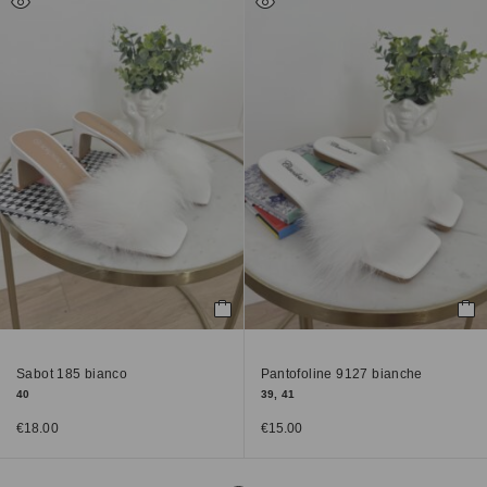
Sabot 185 bianco
Pantofoline 9127 bianche
40
39, 41
€
18.00
€
15.00