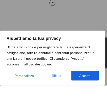
Rispettiamo la tua privacy
Utilizziamo i cookie per migliorare la tua esperienza di
navigazione, fornire annunci o contenuti personalizzati e
Termini e condizioni
-
Privacy
-
Reso
analizzare il nostro traffico. Cliccando su “Accetta”,
© 2026 Vanity S.r.l. - P.IVA 10673961214
acconsenti all’uso dei cookie.
Development by
DP
Personalizza
Rifiuta
Accetta
AGGIUNGI AL CARRELLO