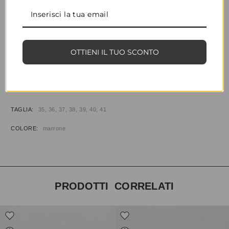
CONDIVIDI
AGGIUNGI ALLA WISHLIST
OTTIENI IL TUO SCONTO
COD:
35049
CATEGORIE:
CALZATURE
,
SANDALI BASSI
INFORMAZIONI AGGIUNTIVE
TAGLIA
35, 36, 37, 38, 39, 40, 41
COLORE
marrone
PRODOTTI CORRELATI