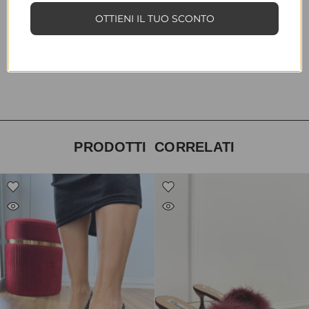
INFORMAZIONI AGGIUNTIVE
OTTIENI IL TUO SCONTO
TAGLIA
35, 36, 37, 38, 39, 40, 41
COLORE
nero
PRODOTTI CORRELATI