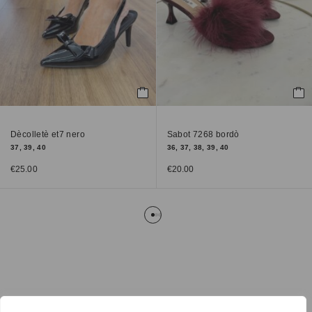
Dècolletè et7 nero
Sabot 7268 bordò
37, 39, 40
36, 37, 38, 39, 40
€
25.00
€
20.00