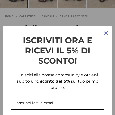
HOME
CALZATURE
SANDALI
SANDALI 8797 NERI
Sandali 8797 neri
ISCRIVITI ORA E
€
15.00
-40%
€
25.00
RICEVI IL 5% DI
TAGLIA
SCONTO!
COLORE
Unisciti alla nostra community e ottieni
subito uno
sconto del 5%
sul tuo primo
ordine.
CONDIVIDI
AGGIUNGI ALLA WISHLIST
COD:
32991
CATEGORIE:
CALZATURE
,
SANDALI