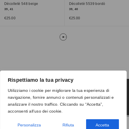
Dècolletè 548 beige
Dècolletè 5539 bordò
39, 41
39, 40
€
25.00
€
25.00
Rispettiamo la tua privacy
Utilizziamo i cookie per migliorare la tua esperienza di
navigazione, fornire annunci o contenuti personalizzati e
Termini e condizioni
-
Privacy
-
Reso
analizzare il nostro traffico. Cliccando su “Accetta”,
© 2026 Vanity S.r.l. - P.IVA 10673961214
acconsenti all’uso dei cookie.
Development by
DP
Personalizza
Rifiuta
Accetta
AGGIUNGI AL CARRELLO