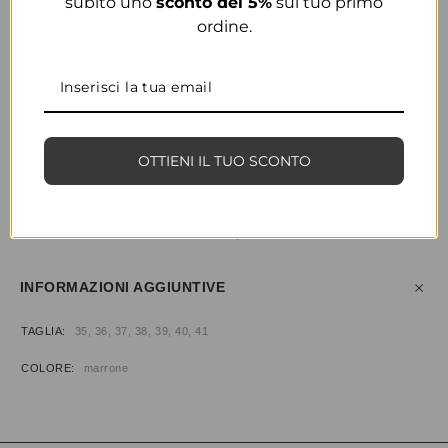
subito uno
sconto del 5%
sul tuo primo
ordine.
COLORE
MARRONE
OTTIENI IL TUO SCONTO
CONDIVIDI
AGGIUNGI ALLA WISHLIST
COD:
31916
CATEGORIE:
CALZATURE
,
STIVALI
INFORMAZIONI AGGIUNTIVE
TAGLIA
35, 36, 37, 38, 39, 40, 41
COLORE
marrone