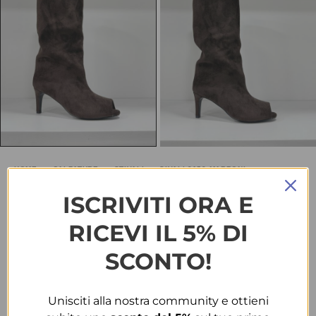
HOME
CALZATURE
STIVALI
SIVALI 3153 MARRONI
Sivali 3153 marroni
ISCRIVITI ORA E
RICEVI IL 5% DI
€
25.00
-38%
€
40.00
SCONTO!
TAGLIA
Unisciti alla nostra community e ottieni
39
40