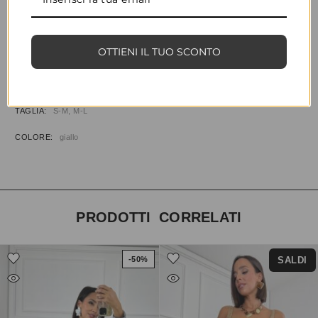
CONDIVIDI
AGGIUNGI ALLA WISHLIST
COD:
34201
CATEGORIE:
ABBIGLIAMENTO
,
T-SHIRT
OTTIENI IL TUO SCONTO
INFORMAZIONI AGGIUNTIVE
TAGLIA
S-M, M-L
COLORE
giallo
PRODOTTI CORRELATI
SALDI
-50%