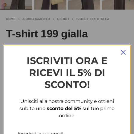
HOME
ABBIGLIAMENTO
T-SHIRT
T-SHIRT 199 GIALLA
T-shirt 199 gialla
€
12.50
SALDI
€
25.00
ISCRIVITI ORA E
TAGLIA
RICEVI IL 5% DI
SCONTO!
S-M
M-L
COLORE
Unisciti alla nostra community e ottieni
subito uno
sconto del 5%
sul tuo primo
GIALLO
ordine.