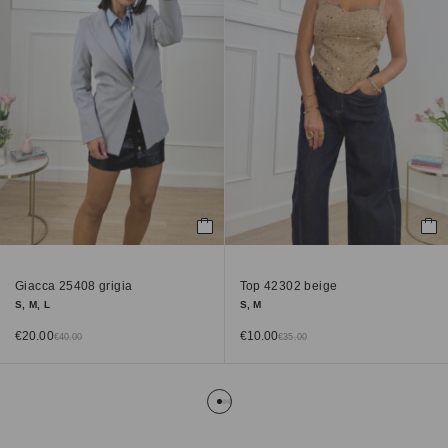
Giacca 25408 grigia
Top 42302 beige
S, M, L
S, M
€
20.00
€
10.00
€
40.00
€
35.00