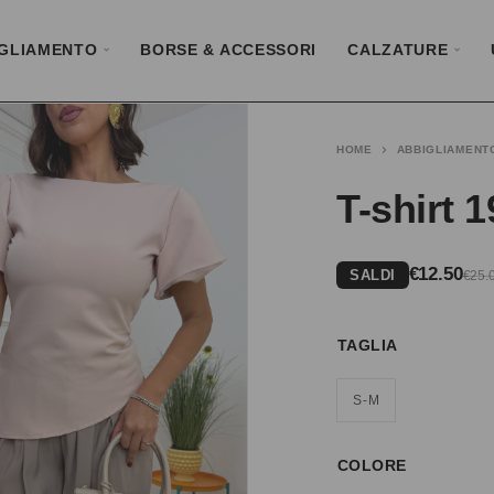
GLIAMENTO
BORSE & ACCESSORI
CALZATURE
HOME
ABBIGLIAMENT
T-shirt 
€
12.50
SALDI
€
25.
TAGLIA
S-M
COLORE