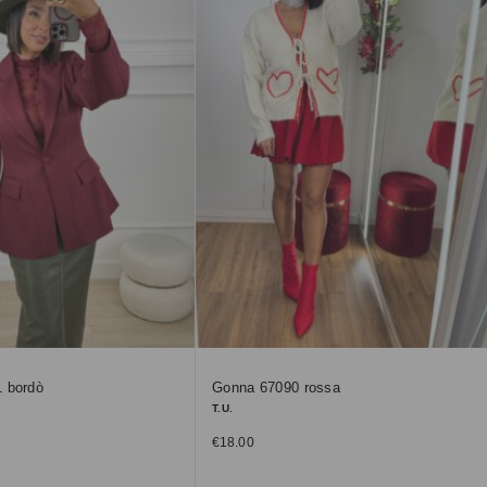
 bordò
Gonna 67090 rossa
T.U.
€
18.00