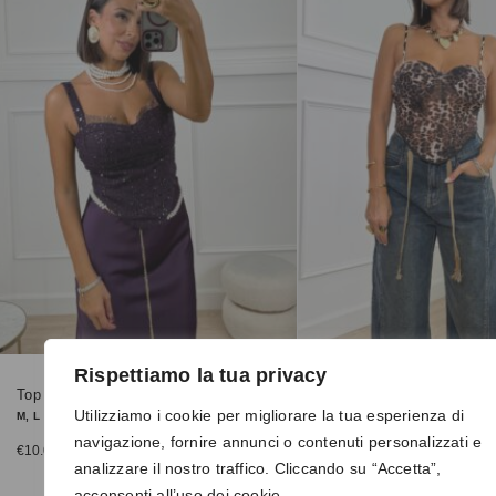
Rispettiamo la tua privacy
Top 42302 viola
Top 037
Utilizziamo i cookie per migliorare la tua esperienza di
M, L
T.U.
navigazione, fornire annunci o contenuti personalizzati e
€
10.00
€
10.00
€
35.00
€
20.00
analizzare il nostro traffico. Cliccando su “Accetta”,
acconsenti all’uso dei cookie.