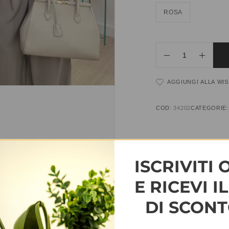
ROSA
AGGIUNGI ALLA WIS
COD:
34202
CATEGORIE
INFORMAZIONI AGG
ISCRIVITI 
TAGLIA
S-M, M-L
E RICEVI I
DI SCONT