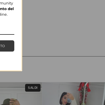
mmunity
nto del
ine.
NTO
SALDI