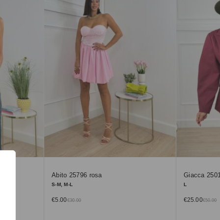
Abito 25796 rosa
Giacca 2501
S-M, M-L
L
€
5.00
€
25.00
€
30.00
€
50.00