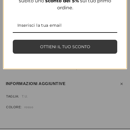
subito uno
sconto del 5%
sul tuo primo
ordine.
COLORE
ROSSO
OTTIENI IL TUO SCONTO
CONDIVIDI
AGGIUNGI ALLA WISHLIST
COD:
33423
CATEGORIE:
ABBIGLIAMENTO
,
T-SHIRT
INFORMAZIONI AGGIUNTIVE
TAGLIA
T.U.
COLORE
rosso