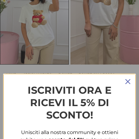
HOME
ABBIGLIAMENTO
T-SHIRT
T-SHIRT 2614 ROSSA
T-shirt 2614 rossa
ISCRIVITI ORA E
RICEVI IL 5% DI
€
10.50
SALDI
€
15.00
SCONTO!
TAGLIA
Unisciti alla nostra community e ottieni
T.U.