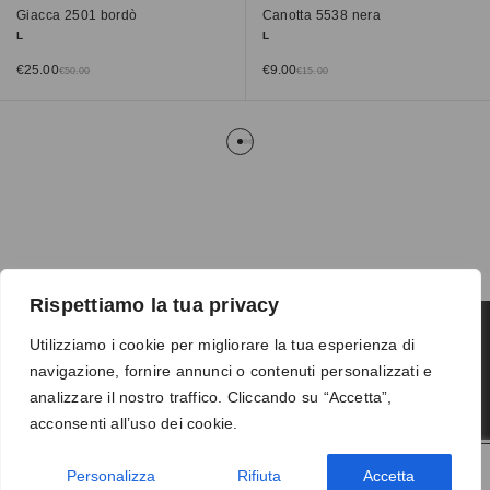
Giacca 2501 bordò
Canotta 5538 nera
L
L
€
25.00
€
9.00
€
50.00
€
15.00
Rispettiamo la tua privacy
Utilizziamo i cookie per migliorare la tua esperienza di
navigazione, fornire annunci o contenuti personalizzati e
Termini e condizioni
-
Privacy
-
Reso
analizzare il nostro traffico. Cliccando su “Accetta”,
© 2026 Vanity S.r.l. - P.IVA 10673961214
acconsenti all’uso dei cookie.
Development by
DP
Personalizza
Rifiuta
Accetta
AGGIUNGI AL CARRELLO