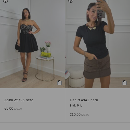
Abito 25796 nero
T-shirt 4942 nera
S-M, M-L
€
5.00
€
30.00
€
10.00
€
20.00