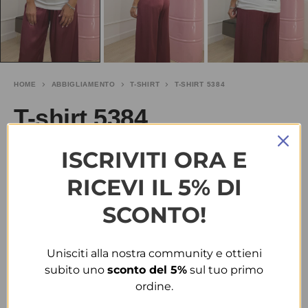
HOME
ABBIGLIAMENTO
T-SHIRT
T-SHIRT 5384
T-shirt 5384
ISCRIVITI ORA E
€
17.50
SALDI
€
25.00
RICEVI IL 5% DI
TAGLIA
SCONTO!
T.U.
Unisciti alla nostra community e ottieni
COLORE
subito uno
sconto del 5%
sul tuo primo
ordine.
BIANCO