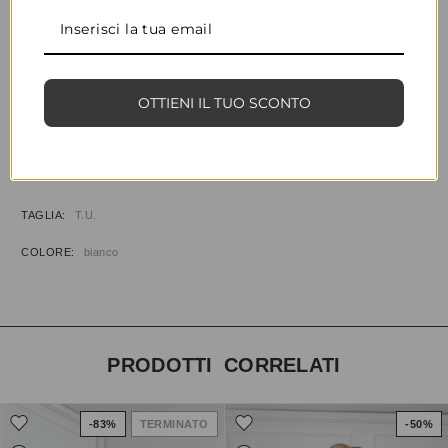
CONDIVIDI
AGGIUNGI ALLA WISHLIST
OTTIENI IL TUO SCONTO
COD:
34037
CATEGORIE:
ABBIGLIAMENTO
,
T-SHIRT
INFORMAZIONI AGGIUNTIVE
TAGLIA
T.U.
COLORE
bianco
PRODOTTI CORRELATI
-83%
TERMINATO
-50%