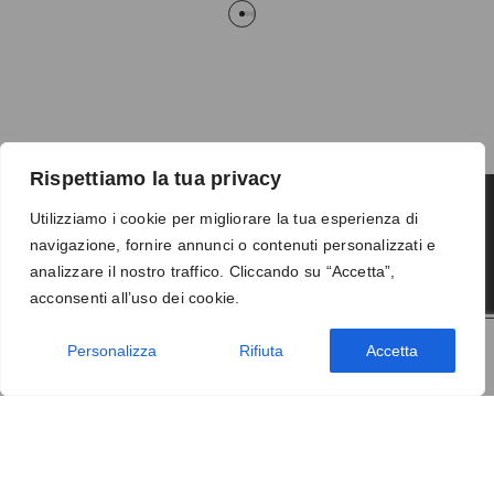
Rispettiamo la tua privacy
Utilizziamo i cookie per migliorare la tua esperienza di
navigazione, fornire annunci o contenuti personalizzati e
Termini e condizioni
-
Privacy
-
Reso
analizzare il nostro traffico. Cliccando su “Accetta”,
© 2026 Vanity S.r.l. - P.IVA 10673961214
acconsenti all’uso dei cookie.
Development by
DP
Personalizza
Rifiuta
Accetta
AGGIUNGI AL CARRELLO