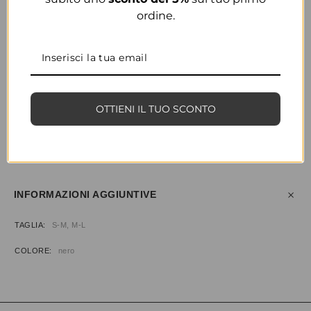
ordine.
COLORE
NERO
OTTIENI IL TUO SCONTO
CONDIVIDI
AGGIUNGI ALLA WISHLIST
COD:
32062
CATEGORIE:
ABBIGLIAMENTO
,
BODY & TOP
INFORMAZIONI AGGIUNTIVE
TAGLIA
S-M, M-L
COLORE
nero