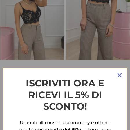
HOME
ABBIGLIAMENTO
BODY & TOP
TOP 304 NERO
ISCRIVITI ORA E
Top 304 nero
RICEVI IL 5% DI
€
25.00
SCONTO!
TAGLIA
Unisciti alla nostra community e ottieni
M-L
subito uno
sconto del 5%
sul tuo primo