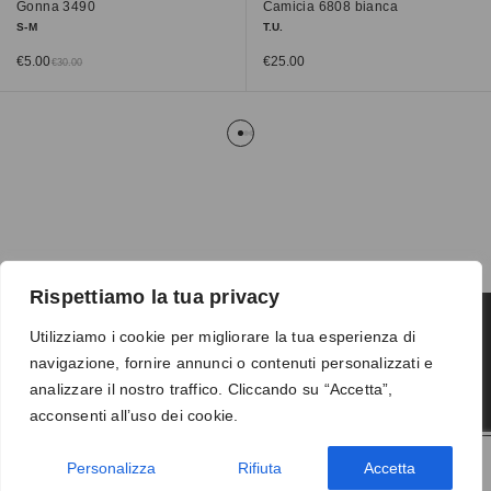
Gonna 3490
Camicia 6808 bianca
S-M
T.U.
€
5.00
€
25.00
€
30.00
Rispettiamo la tua privacy
Utilizziamo i cookie per migliorare la tua esperienza di
navigazione, fornire annunci o contenuti personalizzati e
Termini e condizioni
-
Privacy
-
Reso
analizzare il nostro traffico. Cliccando su “Accetta”,
© 2026 Vanity S.r.l. - P.IVA 10673961214
acconsenti all’uso dei cookie.
Development by
DP
Personalizza
Rifiuta
Accetta
AGGIUNGI AL CARRELLO