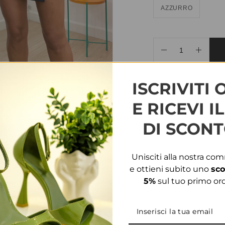
AZZURRO
AGGIUNGI ALLA WIS
ISCRIVITI 
COD:
33582
CATEGORIE
E RICEVI I
DI SCONT
INFORMAZIONI AGG
Unisciti alla nostra co
TAGLIA
S, M, L
e ottieni subito uno
sco
5%
sul tuo primo ord
PRODOTTI CORRELATI