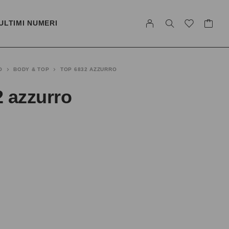
ULTIMI NUMERI
O
BODY & TOP
TOP 6832 AZZURRO
 azzurro