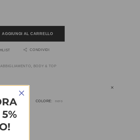
AGGIUNGI AL CARRELLO
CONDIVIDI
HLIST
:
ABBIGLIAMENTO
,
BODY & TOP
IUNTIVE
ORA
COLORE
nero
L 5%
O!