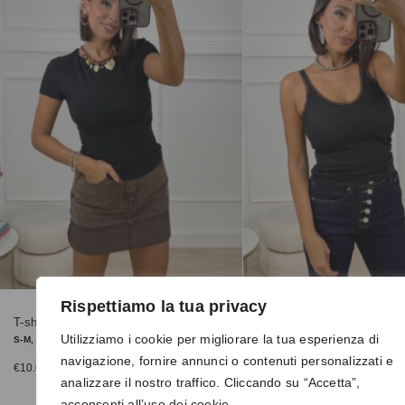
Rispettiamo la tua privacy
T-shirt 4942 nera
Canotta 5538 nera
Utilizziamo i cookie per migliorare la tua esperienza di
S-M, M-L
L
navigazione, fornire annunci o contenuti personalizzati e
€
10.00
€
9.00
€
20.00
€
15.00
analizzare il nostro traffico. Cliccando su “Accetta”,
acconsenti all’uso dei cookie.