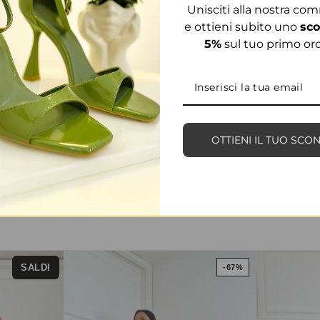
Unisciti alla nostra co
e ottieni subito uno
sco
5%
sul tuo primo ord
OTTIENI IL TUO SCO
PRODOTTI CORRELATI
SALDI
-67%