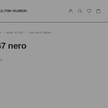
ULTIMI NUMERI
O
BODY & TOP
TOP 81147 NERO
47 nero
00