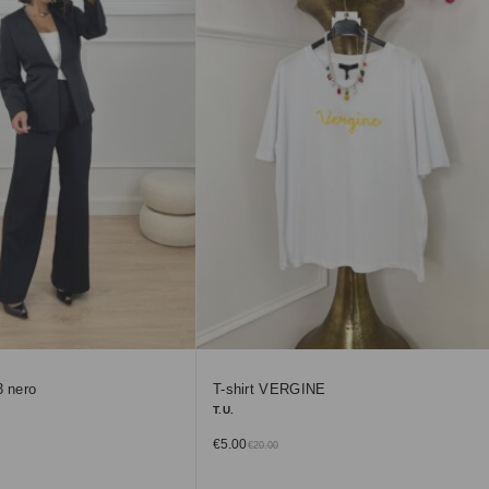
3 nero
T-shirt VERGINE
T.U.
€
5.00
€
20.00