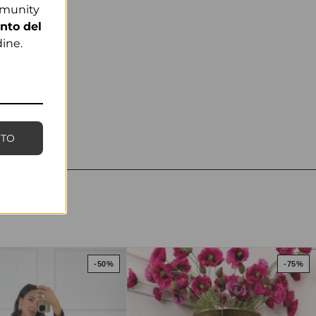
mmunity
nto del
ine.
NTO
-50%
-75%