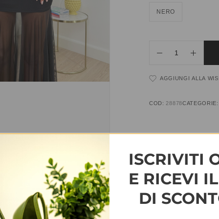
NERO
AGGIUNGI ALLA WIS
COD:
28878
CATEGORIE
INFORMAZIONI AGG
ISCRIVITI 
TAGLIA
T.U.
E RICEVI I
DI SCONT