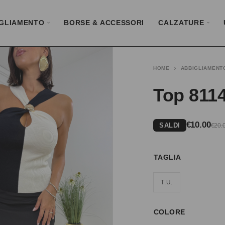
GLIAMENTO
BORSE & ACCESSORI
CALZATURE
HOME
ABBIGLIAMENT
Top 811
€
10.00
SALDI
€
20.
TAGLIA
T.U.
COLORE