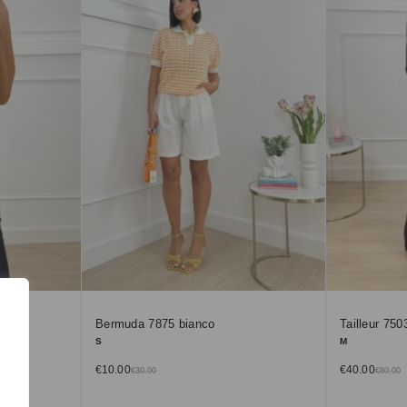
Bermuda 7875 bianco
Tailleur 750
S
M
€
10.00
€
40.00
€
30.00
€
80.00