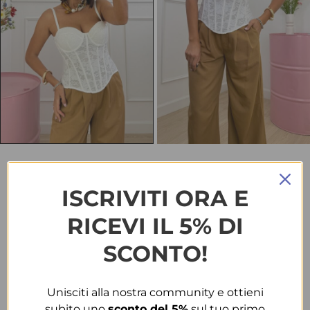
HOME
ABBIGLIAMENTO
BODY & TOP
TOP 99923 BIANCO
ISCRIVITI ORA E
Top 99923 bianco
RICEVI IL 5% DI
€
25.00
SCONTO!
TAGLIA
Unisciti alla nostra community e ottieni
M
subito uno
sconto del 5%
sul tuo primo