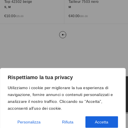
Top 42302 beige
Tailleur 7503 nero
S, M
M
€
10.00
€
40.00
€
35.00
€
80.00
Rispettiamo la tua privacy
Utilizziamo i cookie per migliorare la tua esperienza di
navigazione, fornire annunci o contenuti personalizzati e
Termini e condizioni
-
Privacy
-
Reso
analizzare il nostro traffico. Cliccando su “Accetta”,
© 2026 Vanity S.r.l. - P.IVA 10673961214
acconsenti all’uso dei cookie.
Development by
DP
Personalizza
Rifiuta
Accetta
AGGIUNGI AL CARRELLO