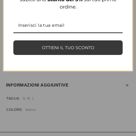
ordine.
COLORE
BIANCO
OTTIENI IL TUO SCONTO
CONDIVIDI
AGGIUNGI ALLA WISHLIST
COD:
34521
CATEGORIE:
ABBIGLIAMENTO
,
BODY & TOP
INFORMAZIONI AGGIUNTIVE
TAGLIA
S, M, L
COLORE
bianco