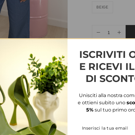
BEIGE
AGGIUNGI ALLA WIS
ISCRIVITI 
E RICEVI I
COD:
34114
CATEGORIE
DI SCONT
INFORMAZIONI AGG
Unisciti alla nostra co
TAGLIA
T.U.
e ottieni subito uno
sco
5%
sul tuo primo ord