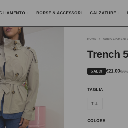
GLIAMENTO
BORSE & ACCESSORI
CALZATURE
HOME
ABBIGLIAMENT
Trench 5
€
21.00
SALDI
€
30.
TAGLIA
T.U.
COLORE