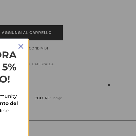
AGGIUNGI AL CARRELLO
CONDIVIDI
HLIST
ORA
L 5%
:
ABBIGLIAMENTO
,
CAPISPALLA
O!
IUNTIVE
mmunity
COLORE
beige
nto del
ine.