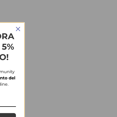
ORA
L 5%
O!
mmunity
nto del
ine.