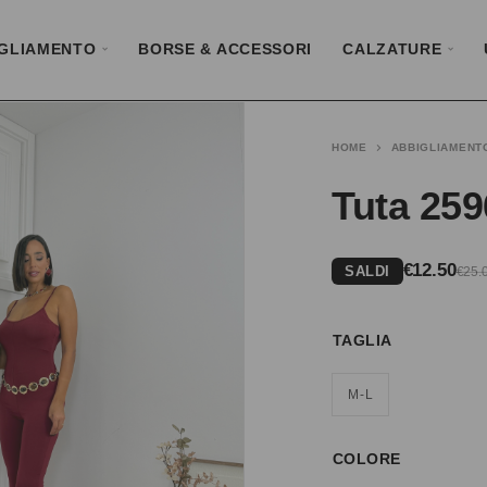
GLIAMENTO
BORSE & ACCESSORI
CALZATURE
HOME
ABBIGLIAMENT
Tuta 25
€
12.50
SALDI
€
25.
TAGLIA
M-L
COLORE