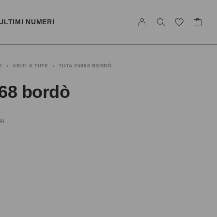
ULTIMI NUMERI
O
ABITI & TUTE
TUTA 25968 BORDÒ
968 bordò
00