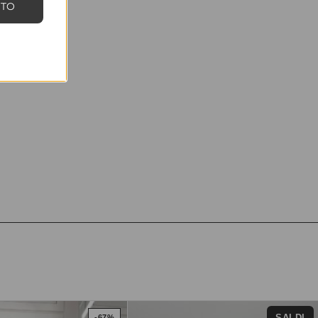
NTO
SALDI
-67%