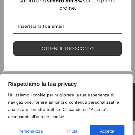
subito uno
sconto del 5%
sul tuo primo
ordine.
OTTIENI IL TUO SCONTO
Rispettiamo la tua privacy
Utilizziamo i cookie per migliorare la tua esperienza di
navigazione, fornire annunci o contenuti personalizzati e
Termini e condizioni
-
Privacy
-
Reso
analizzare il nostro traffico. Cliccando su “Accetta”,
© 2026 Vanity S.r.l. - P.IVA 10673961214
acconsenti all’uso dei cookie.
Development by
DP
Personalizza
Rifiuta
Accetta