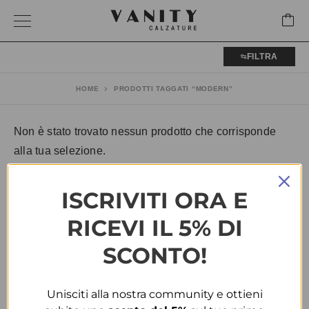
FILTRA
HOME
PRODOTTI TAGGATI “MODERN”
Non è stato trovato nessun prodotto che corrisponde
alla tua selezione.
ISCRIVITI ORA E
RICEVI IL 5% DI
SCONTO!
Unisciti alla nostra community e ottieni