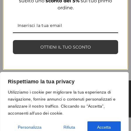
subito uno
sconto del 5%
sul tuo primo
ordine.
OTTIENI IL TUO SCONTO
Rispettiamo la tua privacy
Utilizziamo i cookie per migliorare la tua esperienza di
navigazione, fornire annunci o contenuti personalizzati e
Termini e condizioni
-
Privacy
-
Reso
analizzare il nostro traffico. Cliccando su “Accetta”,
© 2026 Vanity S.r.l. - P.IVA 10673961214
acconsenti all’uso dei cookie.
Development by
DP
Personalizza
Rifiuta
Accetta