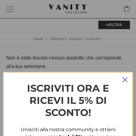
FILTRA
HOME
PRODOTTI TAGGATI “OXFORD”
Non è stato trovato nessun prodotto che corrisponde
alla tua selezione.
ISCRIVITI ORA E
RICEVI IL 5% DI
SCONTO!
Unisciti alla nostra community e ottieni