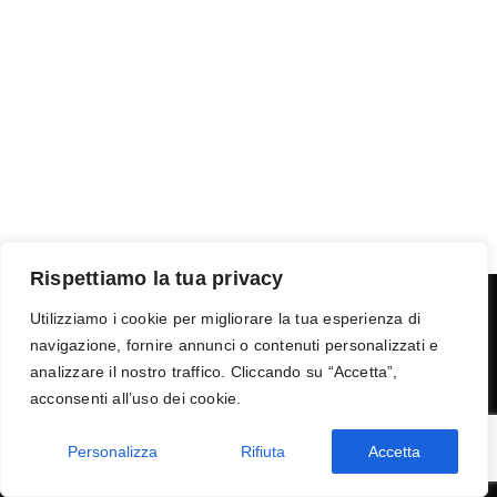
Rispettiamo la tua privacy
Utilizziamo i cookie per migliorare la tua esperienza di
navigazione, fornire annunci o contenuti personalizzati e
Termini e condizioni
-
Privacy
-
Reso
analizzare il nostro traffico. Cliccando su “Accetta”,
© 2026 Vanity S.r.l. - P.IVA 10673961214
acconsenti all’uso dei cookie.
Development by
DP
Personalizza
Rifiuta
Accetta