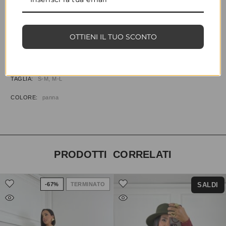
CONDIVIDI
AGGIUNGI ALLA WISHLIST
COD:
35145
CATEGORIE:
ABBIGLIAMENTO
,
ABITI & TUTE
OTTIENI IL TUO SCONTO
INFORMAZIONI AGGIUNTIVE
TAGLIA
S-M, M-L
COLORE
panna
PRODOTTI CORRELATI
SALDI
-67%
TERMINATO