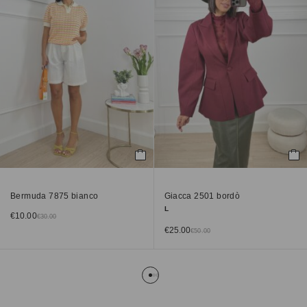
Bermuda 7875 bianco
Giacca 2501 bordò
L
€
10.00
€
30.00
€
25.00
€
50.00