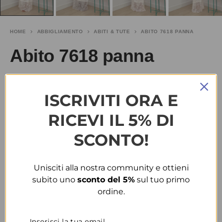
HOME
ABBIGLIAMENTO
ABITI & TUTE
ABITO 7618 PANNA
Abito 7618 panna
€
20.00
SALDI
€
40.00
ISCRIVITI ORA E
TAGLIA
RICEVI IL 5% DI
SCONTO!
S-M
COLORE
Unisciti alla nostra community e ottieni
subito uno
sconto del 5%
sul tuo primo
PANNA
ordine.