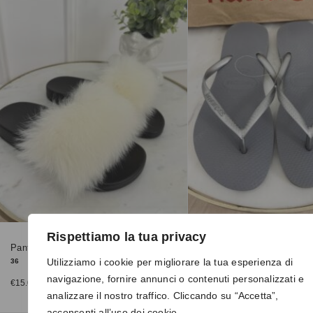
Rispettiamo la tua privacy
Pantofoline 8080 bianche
Havaianas SLIM argento
Utilizziamo i cookie per migliorare la tua esperienza di
36
41-42
navigazione, fornire annunci o contenuti personalizzati e
€
15.00
€
15.00
€
25.00
analizzare il nostro traffico. Cliccando su “Accetta”,
acconsenti all’uso dei cookie.