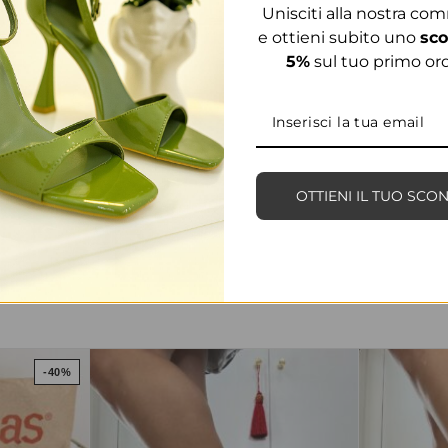
Unisciti alla nostra co
e ottieni subito uno
sco
5%
sul tuo primo ord
OTTIENI IL TUO SCO
PRODOTTI CORRELATI
-40%