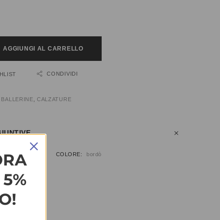
AGGIUNGI AL CARRELLO
CONDIVIDI
HLIST
:
BALLERINE
,
CALZATURE
IUNTIVE
ORA
9, 40, 41
COLORE
bordò
L 5%
O!