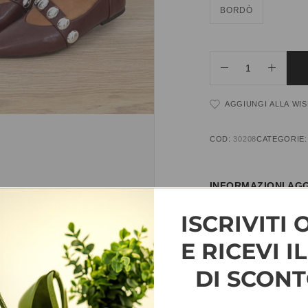
BORDÒ
AGGIUNGI ALLA WIS
COD:
30208
CATEGORIE
INFORMAZIONI AGG
ISCRIVITI 
TAGLIA
35, 36, 37, 38, 3
E RICEVI I
DI SCONT