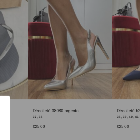
Dècolletè 38080 argento
Dècolletè h
37, 38
38, 39, 40, 41
€
25.00
€
25.00