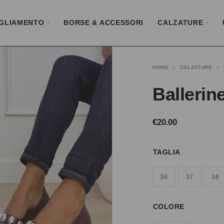
GLIAMENTO
BORSE & ACCESSORI
CALZATURE
HOME
CALZATURE
Ballerin
€
20.00
TAGLIA
36
37
38
COLORE