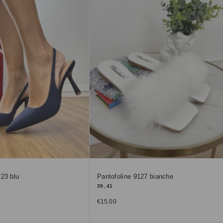
223 blu
Pantofoline 9127 bianche
39, 41
€
15.00