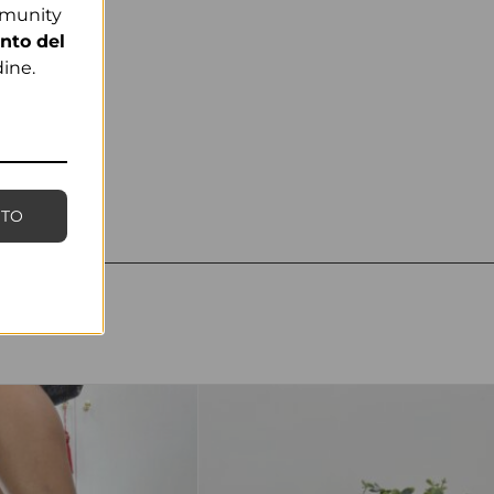
mmunity
nto del
ine.
NTO