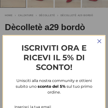
HOME
CALZATURE
DÈCOLLETÈ
DÈCOLLETÈ A29 BORDÒ
Dècolletè a29 bordò
€
25.00
ISCRIVITI ORA E
TAGLIA
RICEVI IL 5% DI
36
37
38
39
40
41
SCONTO!
COLORE
Unisciti alla nostra community e ottieni
subito uno
sconto del 5%
sul tuo primo
BORDÒ
ordine.
CONDIVIDI