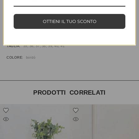
AGGIUNGI ALLA WISHLIST
COD:
29486
CATEGORIE:
CALZATURE
,
DÈCOLLETÈ
OTTIENI IL TUO SCONTO
INFORMAZIONI AGGIUNTIVE
TAGLIA
35, 36, 37, 38, 39, 40, 41
COLORE
bordò
PRODOTTI CORRELATI