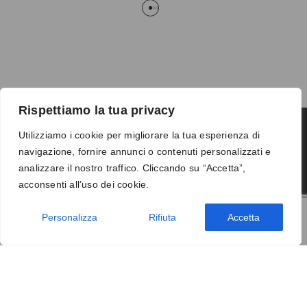
Rispettiamo la tua privacy
Utilizziamo i cookie per migliorare la tua esperienza di
navigazione, fornire annunci o contenuti personalizzati e
Termini e condizioni
-
Privacy
-
Reso
analizzare il nostro traffico. Cliccando su “Accetta”,
© 2026 Vanity S.r.l. - P.IVA 10673961214
acconsenti all’uso dei cookie.
Development by
DP
Personalizza
Rifiuta
Accetta
AGGIUNGI AL CARRELLO