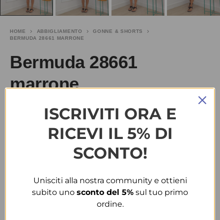
HOME
ABBIGLIAMENTO
GONNE & SHORTS
BERMUDA 28661 MARRONE
Bermuda 28661
marrone
ISCRIVITI ORA E
€
10.00
SALDI
€
28.00
RICEVI IL 5% DI
TAGLIA
SCONTO!
S
Unisciti alla nostra community e ottieni
COLORE
subito uno
sconto del 5%
sul tuo primo
ordine.
MARRONE