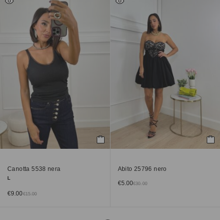
Canotta 5538 nera
Abito 25796 nero
L
€
5.00
€
30.00
€
9.00
€
15.00