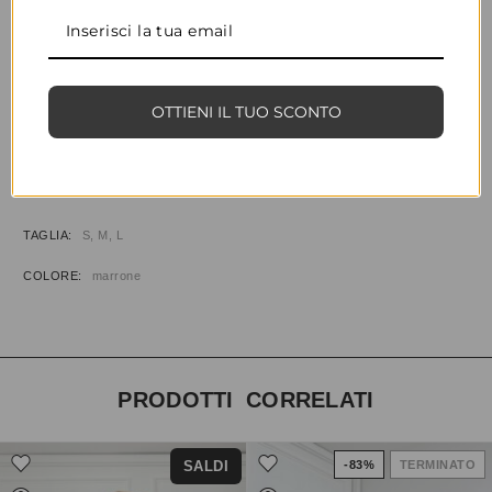
CONDIVIDI
AGGIUNGI ALLA WISHLIST
OTTIENI IL TUO SCONTO
COD:
34661
CATEGORIE:
ABBIGLIAMENTO
,
GONNE & SHORTS
INFORMAZIONI AGGIUNTIVE
TAGLIA
S, M, L
COLORE
marrone
PRODOTTI CORRELATI
SALDI
-83%
TERMINATO