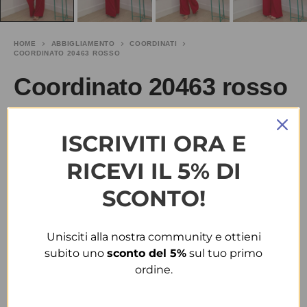
HOME
ABBIGLIAMENTO
COORDINATI
COORDINATO 20463 ROSSO
Coordinato 20463 rosso
€
28.00
SALDI
€
40.00
ISCRIVITI ORA E
TAGLIA
RICEVI IL 5% DI
SCONTO!
S-M
Unisciti alla nostra community e ottieni
COLORE
subito uno
sconto del 5%
sul tuo primo
ordine.
ROSSO