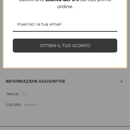
ordine.
COLORE
AZZURRO
OTTIENI IL TUO SCONTO
CONDIVIDI
AGGIUNGI ALLA WISHLIST
COD:
34668
CATEGORIE:
ABBIGLIAMENTO
,
T-SHIRT
INFORMAZIONI AGGIUNTIVE
TAGLIA
T.U.
COLORE
azzurro