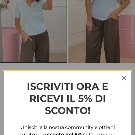
HOME
ABBIGLIAMENTO
T-SHIRT
POLO 20989 AZZURRA
ISCRIVITI ORA E
Polo 20989 azzurra
RICEVI IL 5% DI
€
25.00
SCONTO!
TAGLIA
Unisciti alla nostra community e ottieni
T.U.
subito uno
sconto del 5%
sul tuo primo