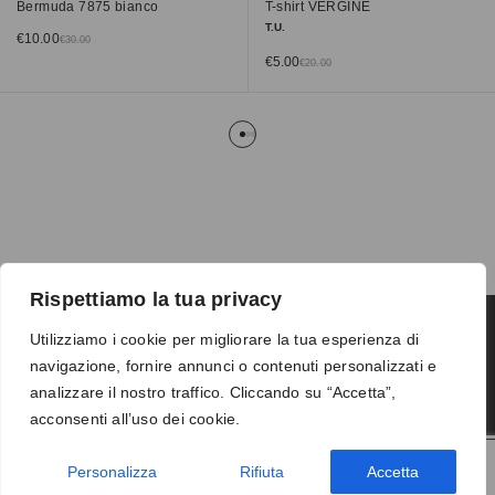
Bermuda 7875 bianco
T-shirt VERGINE
T.U.
€
10.00
€
30.00
€
5.00
€
20.00
Rispettiamo la tua privacy
Utilizziamo i cookie per migliorare la tua esperienza di
navigazione, fornire annunci o contenuti personalizzati e
Termini e condizioni
-
Privacy
-
Reso
analizzare il nostro traffico. Cliccando su “Accetta”,
© 2026 Vanity S.r.l. - P.IVA 10673961214
acconsenti all’uso dei cookie.
Development by
DP
Personalizza
Rifiuta
Accetta
AGGIUNGI AL CARRELLO