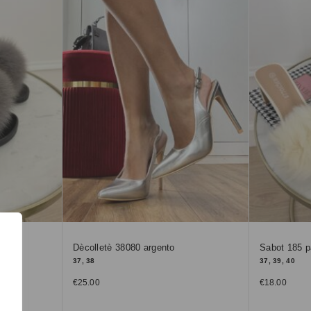
Dècolletè 38080 argento
Sabot 185 
37, 38
37, 39, 40
€
25.00
€
18.00