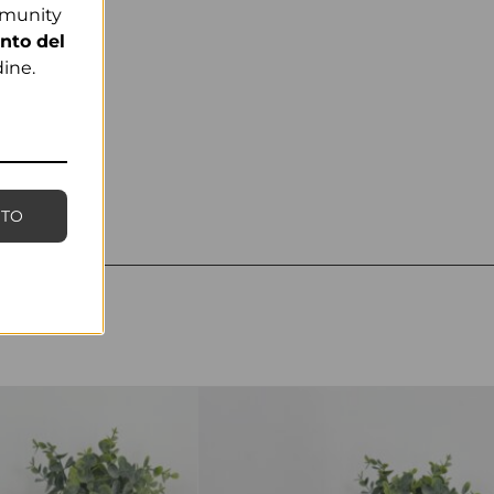
mmunity
nto del
ine.
NTO