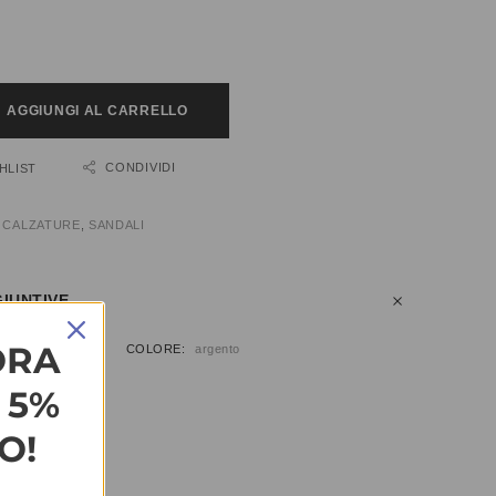
AGGIUNGI AL CARRELLO
CONDIVIDI
HLIST
:
CALZATURE
,
SANDALI
IUNTIVE
ORA
9, 40, 41
COLORE
argento
L 5%
O!