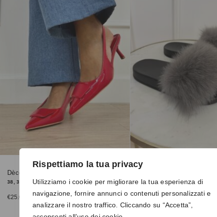
Rispettiamo la tua privacy
Dècolletè 1407 rosso
Pantofole 8080 grigie
Utilizziamo i cookie per migliorare la tua esperienza di
38, 39
38, 39
navigazione, fornire annunci o contenuti personalizzati e
€
25.00
€
15.00
analizzare il nostro traffico. Cliccando su “Accetta”,
acconsenti all’uso dei cookie.