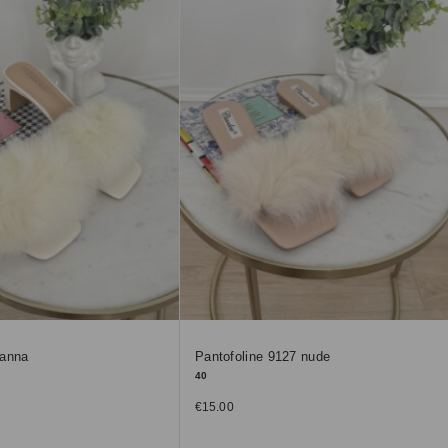
panna
Pantofoline 9127 nude
40
€
15.00