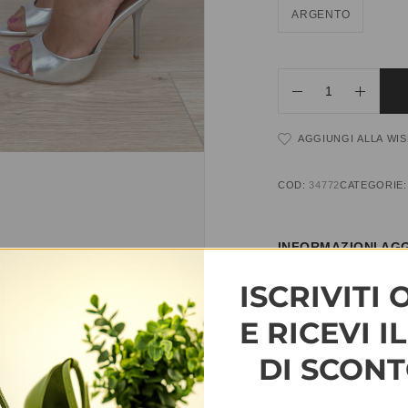
ARGENTO
AGGIUNGI ALLA WIS
COD:
34772
CATEGORIE
INFORMAZIONI AGG
ISCRIVITI 
TAGLIA
35, 36, 37, 38, 3
E RICEVI I
DI SCONT