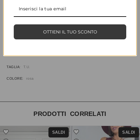
CONDIVIDI
AGGIUNGI ALLA WISHLIST
OTTIENI IL TUO SCONTO
COD:
34678
CATEGORIE:
ABBIGLIAMENTO
,
BODY & TOP
INFORMAZIONI AGGIUNTIVE
TAGLIA
T.U.
COLORE
rosa
PRODOTTI CORRELATI
SALDI
SALDI