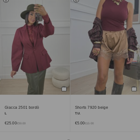
Giacca 2501 bordò
Shorts 7920 beige
L
T.U.
€
25.00
€
5.00
€
50.00
€
10.00