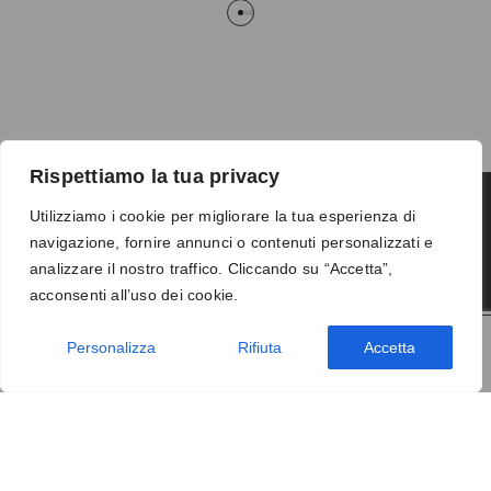
Rispettiamo la tua privacy
Utilizziamo i cookie per migliorare la tua esperienza di
navigazione, fornire annunci o contenuti personalizzati e
Termini e condizioni
-
Privacy
-
Reso
analizzare il nostro traffico. Cliccando su “Accetta”,
© 2026 Vanity S.r.l. - P.IVA 10673961214
acconsenti all’uso dei cookie.
Development by
DP
Personalizza
Rifiuta
Accetta
AGGIUNGI AL CARRELLO