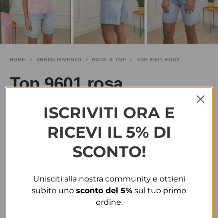
HOME
ABBIGLIAMENTO
BODY & TOP
TOP 9601 ROSA
Top 9601 rosa
ISCRIVITI ORA E
€
10.00
-60%
€
25.00
RICEVI IL 5% DI
TAGLIA
SCONTO!
T.U.
Unisciti alla nostra community e ottieni
COLORE
subito uno
sconto del 5%
sul tuo primo
ordine.
ROSA