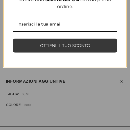
ordine.
COLORE
NERO
OTTIENI IL TUO SCONTO
CONDIVIDI
AGGIUNGI ALLA WISHLIST
COD:
34523
CATEGORIE:
ABBIGLIAMENTO
,
BODY & TOP
INFORMAZIONI AGGIUNTIVE
TAGLIA
S, M, L
COLORE
nero