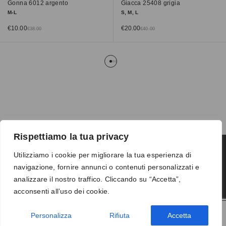
Gonna 6012 argento
Giacca 25408 grigia
M-L
S, M, L
€
10.00
€
20.00
€
38.00
€
40.00
Rispettiamo la tua privacy
Utilizziamo i cookie per migliorare la tua esperienza di
navigazione, fornire annunci o contenuti personalizzati e
Termini e condizioni
-
Privacy
-
Reso
analizzare il nostro traffico. Cliccando su “Accetta”,
© 2026 Vanity S.r.l. - P.IVA 10673961214
acconsenti all’uso dei cookie.
Development by
DP
Personalizza
Rifiuta
Accetta
AGGIUNGI AL CARRELLO