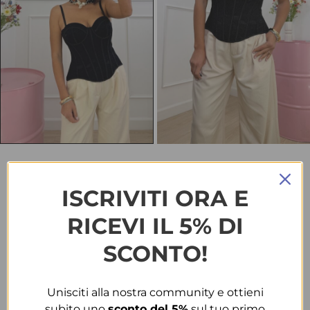
HOME
ABBIGLIAMENTO
BODY & TOP
TOP 99923 NERO
ISCRIVITI ORA E
Top 99923 nero
RICEVI IL 5% DI
€
25.00
SCONTO!
TAGLIA
Unisciti alla nostra community e ottieni
M
L
subito uno
sconto del 5%
sul tuo primo