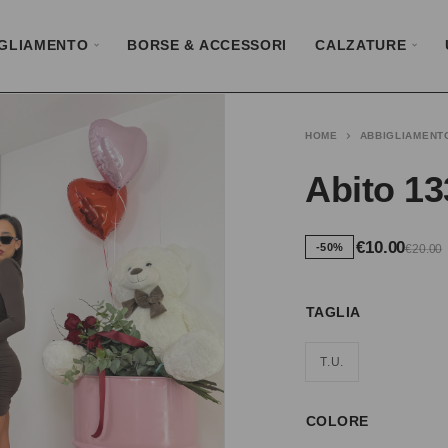
GLIAMENTO
BORSE & ACCESSORI
CALZATURE
HOME
ABBIGLIAMENT
Abito 1
€
10.00
-50%
€
20.00
TAGLIA
T.U.
COLORE