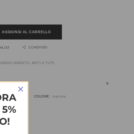
AGGIUNGI AL CARRELLO
CONDIVIDI
HLIST
:
ABBIGLIAMENTO
,
ABITI & TUTE
IUNTIVE
ORA
COLORE
marrone
L 5%
O!