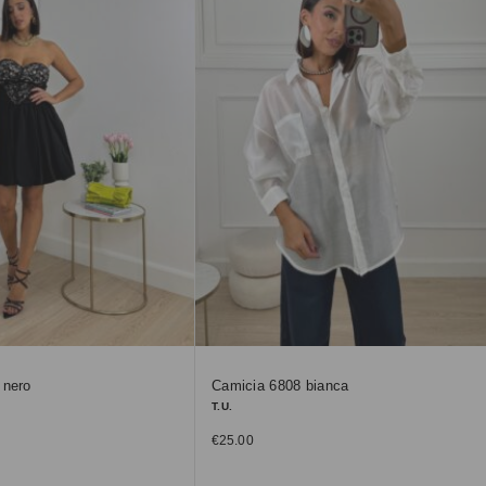
 nero
Camicia 6808 bianca
T.U.
€
25.00