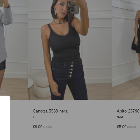
Canotta 5538 nera
Abito 25796
L
S-M
€
9.00
€
5.00
€
15.00
€
30.00