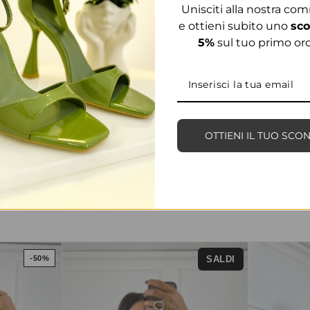
Unisciti alla nostra co
e ottieni subito uno
sco
5%
sul tuo primo ord
OTTIENI IL TUO SCO
PRODOTTI CORRELATI
SALDI
-50%