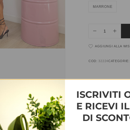
MARRONE
AGGIUNGI ALLA WIS
COD:
32224
CATEGORIE
INFORMAZIONI AGG
ISCRIVITI 
TAGLIA
T.U.
E RICEVI I
DI SCONT