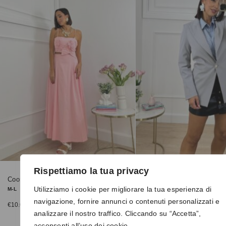
Rispettiamo la tua privacy
Coordinato 0384 rosa
Giacca 25408 grigia
Utilizziamo i cookie per migliorare la tua esperienza di
M-L
S, M, L
navigazione, fornire annunci o contenuti personalizzati e
€
10.00
€
20.00
€
50.00
€
40.00
analizzare il nostro traffico. Cliccando su “Accetta”,
acconsenti all’uso dei cookie.