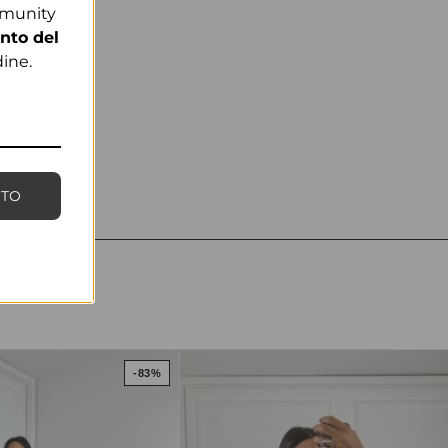
mmunity
nto del
ine.
NTO
-83%