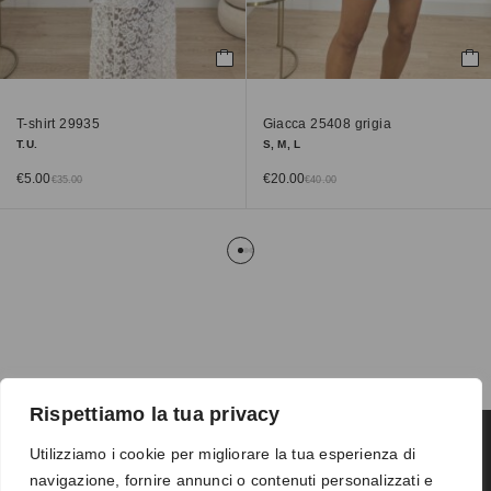
T-shirt 29935
Giacca 25408 grigia
T.U.
S, M, L
€
5.00
€
20.00
€
35.00
€
40.00
Rispettiamo la tua privacy
Utilizziamo i cookie per migliorare la tua esperienza di
navigazione, fornire annunci o contenuti personalizzati e
Termini e condizioni
-
Privacy
-
Reso