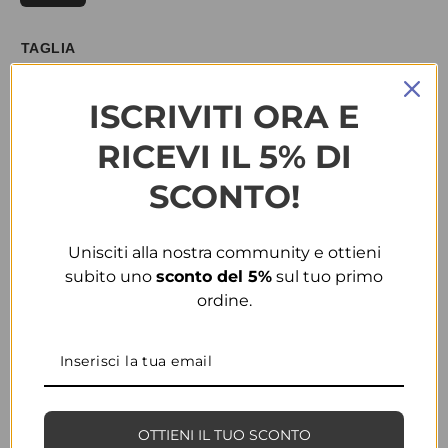
TAGLIA
L
ISCRIVITI ORA E
RICEVI IL 5% DI
COLORE
SCONTO!
BORDÒ
Unisciti alla nostra community e ottieni
subito uno
sconto del 5%
sul tuo primo
CONDIVIDI
AGGIUNGI ALLA WISHLIST
ordine.
COD:
29512
CATEGORIE:
ABBIGLIAMENTO
,
MAGLIERIA
INFORMAZIONI AGGIUNTIVE
TAGLIA
S, M, L
OTTIENI IL TUO SCONTO