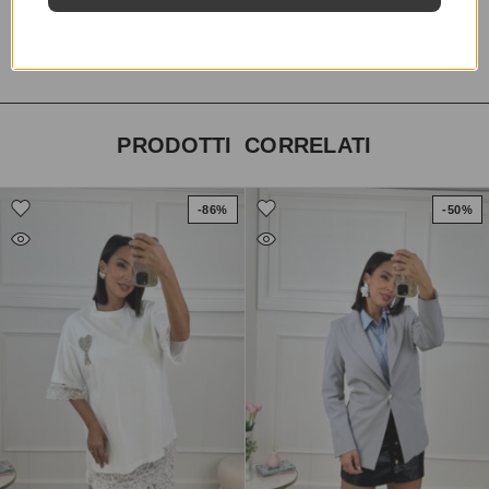
COLORE
bordò
PRODOTTI CORRELATI
-86%
-50%